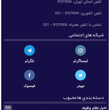
تلفن استان تهران: 91311004
تلفن کشوری: 91311004 – 021
تماس با تلفن همراه: 91311004 – 021
شبکه های اجتماعی
اینستاگرام
تلگرام
توییتر
فیسبوک
دسته بندی ها محبوب
اخبار نظام وظیفه
771