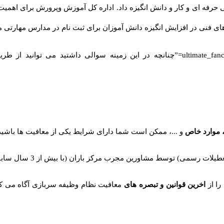
ی حرفه ای و کار و دانش انگیزه داد. اداره کل آموزش وپرورش برای اهمیت
ای فنی در افزایش انگیزه دانش آموزان برای ثبت نام در مدارس مهارتی 
[ultimate_fancytext strings_textspeed=”35″ strings_backspeed=”0″ fancytext_strings=”چنانچه در 
 موارد خاص
و ...، ممکن است شما دارای شرایط یکی از معافیت ها باشید ا
یلات رسمی) توسط مشاورین مجرب مرکز باران (با بیش از 3 سال سابقه) دیگر مزیت
را از
اخرین قوانین و تبصره های
معافیت نظام وظیفه سربازی آگاه می کنیم