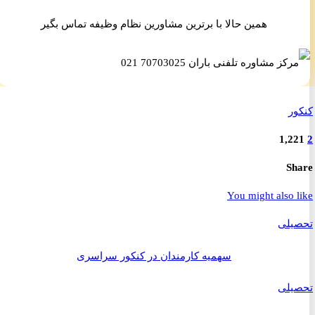
همین حالا با برترین مشاورین نظام وظیفه تماس بگیر
ر
1,2
S
You might also 
یلی
سهمیه کارمندان در کنکور سراسری
یلی