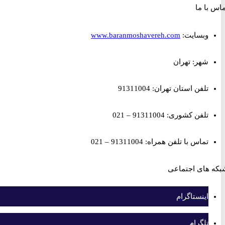
ا ما
وبسایت:
www.baranmoshavereh.com
شهر: تهران
تلفن استان تهران: 91311004
تلفن کشوری: 91311004 – 021
تماس با تلفن همراه: 91311004 – 021
های اجتماعی
اینستاگرام
تلگرام