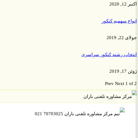
2020
ع سهمیه کنکور
, 2019
اب رشته کنکور سراسری
201
Prev
Next
1 