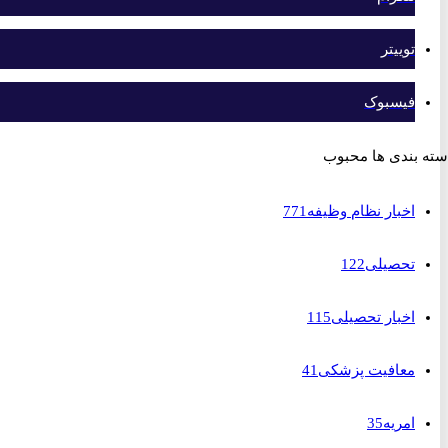
توییتر
فیسبوک
بندی ها محبوب
اخبار نظام وظیفه
771
تحصیلی
122
اخبار تحصیلی
115
معافیت پزشکی
41
امریه
35