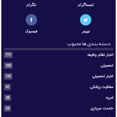
اینستاگرام
تلگرام
توییتر
فیسبوک
دسته بندی ها محبوب
اخبار نظام وظیفه
771
تحصیلی
122
اخبار تحصیلی
115
معافیت پزشکی
41
امریه
35
خدمت سربازی
24