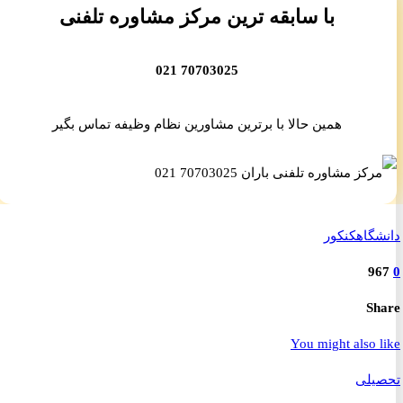
با سابقه ترین مرکز مشاوره تلفنی
70703025 021
همین حالا با برترین مشاورین نظام وظیفه تماس بگیر
گاه
کنکور
9
S
You might also 
یلی