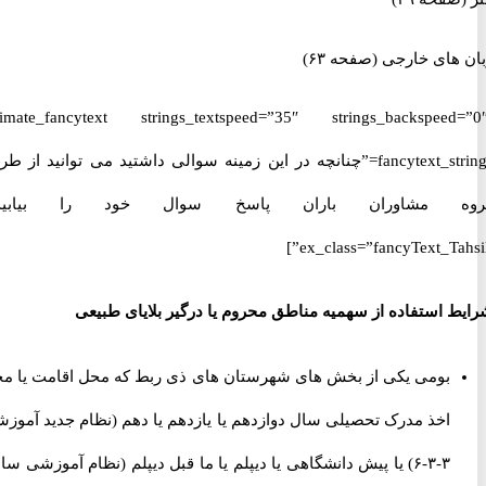
ای خارجی (صفحه ۶۳)
[ultimate_fancytext strings_textspeed=”35″ strings_backspeed
fancytext_strings=”چنانچه در این زمینه سوالی داشتید می توانید از طریق
 مشاوران باران پاسخ سوال خود را بیابید.”
ex_class=”fancyText_Tah
 استفاده از سهمیه مناطق محروم یا درگیر بلایای طبیعی
بومی یکی از بخش های شهرستان های ذی ربط که محل اقامت یا محل
اخذ مدرک تحصیلی سال دوازدهم یا یازدهم یا دهم (نظام جدید آموزشی
۳-۳-۶) یا پیش دانشگاهی یا دیپلم یا ما قبل دیپلم (نظام آموزشی سالی