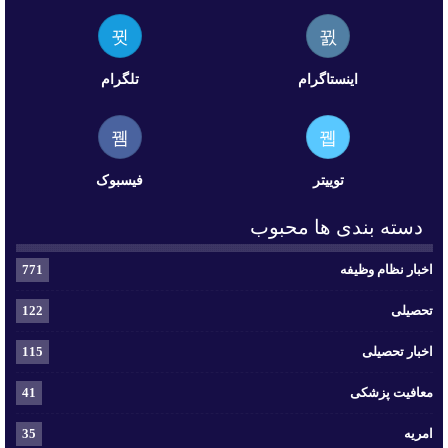
اینستاگرام
تلگرام
توییتر
فیسبوک
دسته بندی ها محبوب
اخبار نظام وظیفه
771
تحصیلی
122
اخبار تحصیلی
115
معافیت پزشکی
41
امریه
35