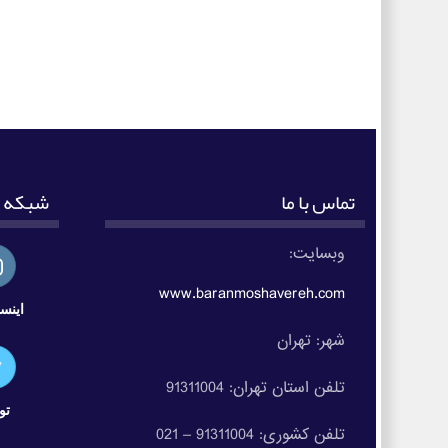
تماس با ما
شبکه ه
وبسایت:
www.baranmoshavereh.com
اینست
شهر: تهران
تلفن استان تهران: 91311004
تو
تلفن کشوری: 91311004 – 021