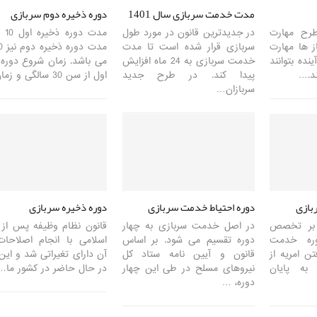
مدت خدمت سربازی سال 1401
دوره ذخیره دوم سربازی
رح مهارت
در جدیدترین قانون در مورد طول
مدت د
ز ها مهارت
سربازی قرار شده است تا مدت
ینده بتوانند
خدمت سربازی به 24 ماه افزایش
می باشد. زمان شروع دوره 
ند.…
پیدا کند. در طرح جدید
اول از سن 30 سالگی و زمان…
سربازان…
بازی
دوره احتیاط خدمت سربازی
دوره ذخیره سربازی
 بر تخصص
در اصل خدمت سربازی به چهار
قانون نظام وظیفه پس از ا
ره خدمت
دوره تقسیم می شود. بر اساس
اسلامی با انجام اصلاحا
تن امریه از
قانون و آیین نامه ستاد کل
آن دارای تغیراتی شد و این
به پایان
نیروهای مسلح در طی این چهار
در حال حاضر در کشور ما…
دوره، …