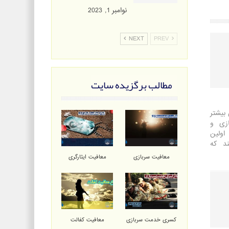
نوامبر 1, 2023
NEXT
PREV
مطالب برگزیده سایت
 بیشتر
ازی و
ولین
د که
معافیت سربازی
معافیت ایثارگری
کسری خدمت سربازی
معافیت کفالت