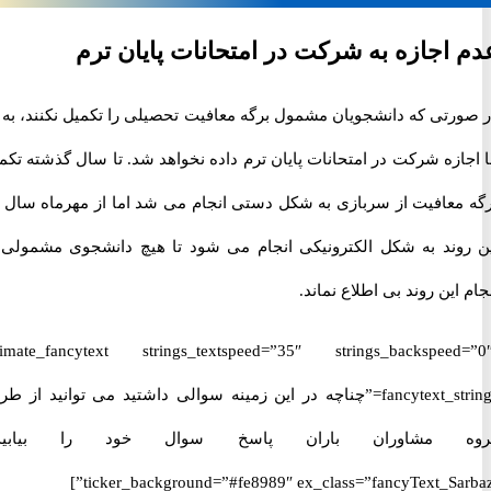
اجازه به شرکت در امتحانات پایان ترم
رتی که دانشجویان مشمول برگه معافیت تحصیلی را تکمیل نکنند، به آن
زه شرکت در امتحانات پایان ترم داده نخواهد شد. تا سال گذشته تکمیل
برگه معافیت از سربازی به شکل دستی انجام می شد اما از مهرماه سال 98
وند به شکل الکترونیکی انجام می شود تا هیچ دانشجوی مشمولی از
این روند بی اطلاع نماند.
[ultimate_fancytext strings_textspeed=”35″ strings_backspeed
fancytext_strings=”چناچه در این زمینه سوالی داشتید می توانید از طریق
 مشاوران باران پاسخ سوال خود را بیابید.”
ticker_background=”#fe8989″ ex_class=”fancyText_Sar