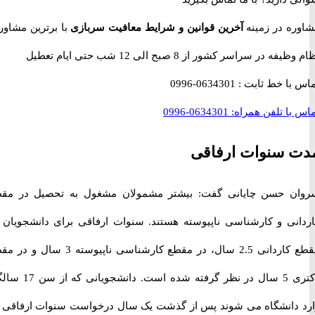
ه در زمینه
آخرین قوانین و شرایط معافیت سربازی
با برترین مشاوران
 در سراسر کشور از 8 صبح الی 12 شب حتی ایام تعطیل
با خط ثابت :
0634301-0996
با تلفن همراه:
0634301-0996
 سنوات ارفاقی
 حسن چایانی گفت: بیشتر مشمولان مشغول به تحصیل در مقطع
نی و کارشناسی ناپیوسته هستند. سنوات ارفاقی برای دانشجویان در
مقطع کاردانی 2.5 سال، در مقطع کارشناسی ناپیوسته 3 سال و در مقطع
دکتری 5 سال در نظر گرفته شده است. دانشجویانی که از سن 17 سالگی
دانشگاه می شوند پس از گذشت یک سال درخواست سنوات ارفاقی آن