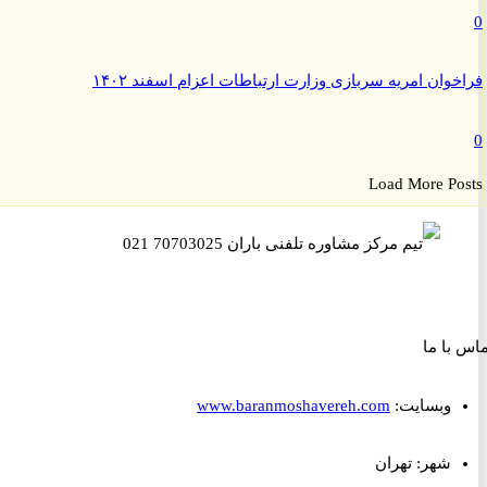
وان امریه سربازی وزارت ارتباطات اعزام اسفند ۱۴۰۲
Load More P
ا ما
وبسایت:
www.baranmoshavereh.com
شهر: تهران