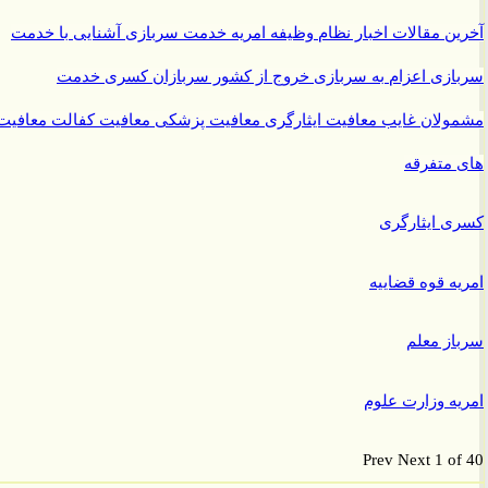
ن مقالات
اخبار نظام وظیفه
امریه
خدمت سربازی
آشنایی با خدمت
ازی
اعزام به سربازی
خروج از کشور سربازان
کسری خدمت
ولان غایب
معافیت ایثارگری
معافیت پزشکی
معافیت کفالت
معافیت
متفرقه
 ایثارگری
ه قوه قضاییه
ز معلم
ه وزارت علوم
Prev
Next
1 o