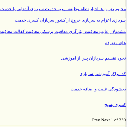
ب ترین ها
اخبار نظام وظیفه
امریه
خدمت سربازی
آشنایی با خدمت
ازی
اعزام به سربازی
خروج از کشور سربازان
کسری خدمت
ولان غایب
معافیت ایثارگری
معافیت پزشکی
معافیت کفالت
معافیت
متفرقه
 تقسیم سربازان پس از آموزشی
راکز آموزشی سربازی
ودگی غیبت و اضافه خدمت
ی بسیج
Prev
Next
1 of