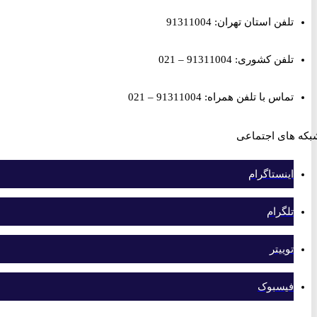
تلفن استان تهران: 91311004
تلفن کشوری: 91311004 – 021
تماس با تلفن همراه: 91311004 – 021
های اجتماعی
اینستاگرام
تلگرام
توییتر
فیسبوک