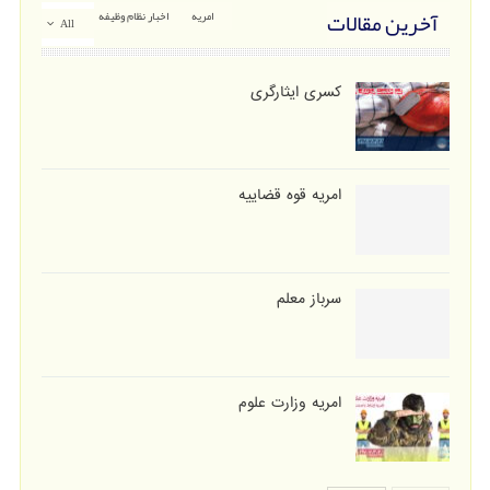
آخرین مقالات
امریه
اخبار نظام وظیفه
All
کسری ایثارگری
امریه قوه قضاییه
سرباز معلم
امریه وزارت علوم