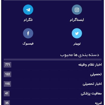
اینستاگرام
تلگرام
توییتر
فیسبوک
دسته بندی ها محبوب
اخبار نظام وظیفه
771
تحصیلی
122
اخبار تحصیلی
115
معافیت پزشکی
41
امریه
35