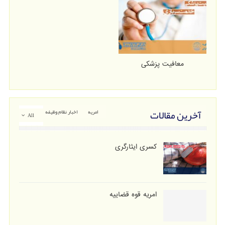
معافیت پزشکی
آخرین مقالات
امریه
اخبار نظام وظیفه
All
کسری ایثارگری
امریه قوه قضاییه