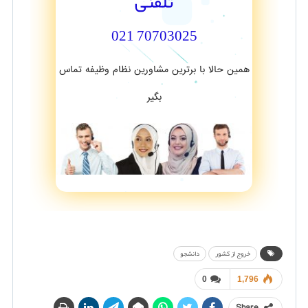
تلفنی
70703025 021
همین حالا با برترین مشاورین نظام وظیفه تماس
بگیر
خروج از کشور
دانشجو
0
1,796
Share