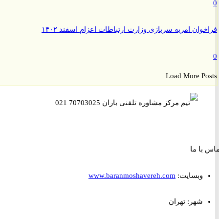
وان امریه سربازی وزارت ارتباطات اعزام اسفند ۱۴۰۲
Load More P
ا ما
وبسایت:
www.baranmoshavereh.com
شهر: تهران