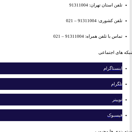
تلفن استان تهران: 91311004
تلفن کشوری: 91311004 – 021
تماس با تلفن همراه: 91311004 – 021
های اجتماعی
اینستاگرام
تلگرام
توییتر
فیسبوک
بندی ها محبوب