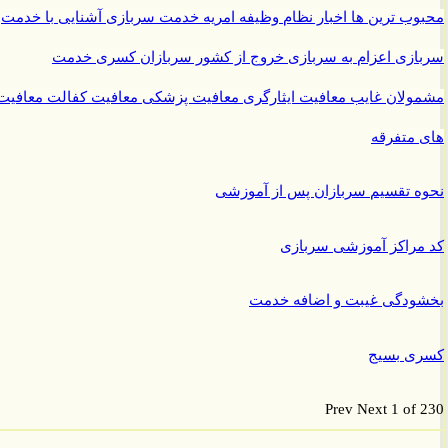
ب ترین ها
اخبار نظام وظیفه
امریه
خدمت سربازی
آشنایی با خدمت
ازی
اعزام به سربازی
خروج از کشور سربازان
کسری خدمت
ولان غایب
معافیت ایثارگری
معافیت پزشکی
معافیت کفالت
معافیت
متفرقه
 تقسیم سربازان پس از آموزشی
راکز آموزشی سربازی
ودگی غیبت و اضافه خدمت
ی بسیج
Prev
Next
1 of