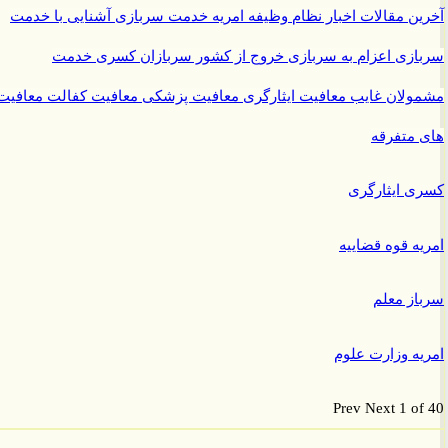
ن مقالات
اخبار نظام وظیفه
امریه
خدمت سربازی
آشنایی با خدمت
ازی
اعزام به سربازی
خروج از کشور سربازان
کسری خدمت
ولان غایب
معافیت ایثارگری
معافیت پزشکی
معافیت کفالت
معافیت
متفرقه
 ایثارگری
ه قوه قضاییه
ز معلم
ه وزارت علوم
Prev
Next
1 o