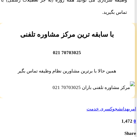
وظیفه سربازی می توانید همه روزه (به جز تعطیلات رسمی) با ما
تماس بگیرید.
با سابقه ترین مرکز مشاوره تلفنی
70703025 021
همین حالا با برترین مشاورین نظام وظیفه تماس بگیر
ه
دانشجو
کسری خدمت
1,4
S