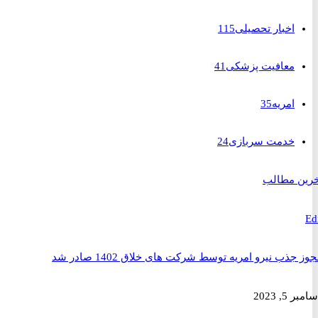
اخبار تحصیلی
115
معافیت پزشکی
41
امریه
35
خدمت سربازی
24
 مطالب
ذب نیرو امریه توسط شرکت های خلاق 1402 صادر شد
2023