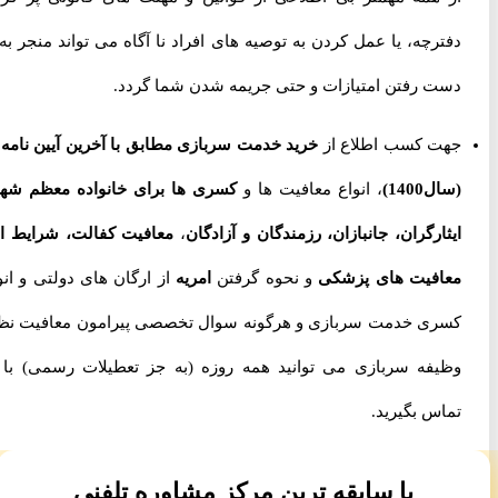
دفترچه، یا عمل کردن به توصیه های افراد نا آگاه می تواند منجر به از
دست رفتن امتیازات و حتی جریمه شدن شما گردد.
جهت کسب اطلاع از
خرید خدمت سربازی مطابق با آخرین آیین نامه ها
(سال1400)
، انواع معافیت ها و
کسری ها برای خانواده معظم شهدا،
ایثارگران، جانبازان، رزمندگان و آزادگان
،
معافیت کفالت، شرایط اخذ
معافیت های پزشکی
و نحوه گرفتن
امریه
از ارگان های دولتی و انواع
کسری خدمت سربازی و هرگونه سوال تخصصی پیرامون معافیت نظام
وظیفه سربازی می توانید همه روزه (به جز تعطیلات رسمی) با ما
تماس بگیرید.
با سابقه ترین مرکز مشاوره تلفنی