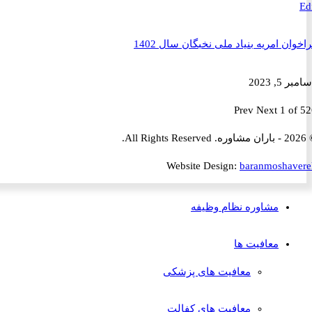
ن امریه بنیاد ملی نخبگان سال 1402
2023
Prev
Next
1 
Website Design:
baranmosha
مشاوره نظام وظیفه
معافیت ها
معافیت های پزشکی
معافیت های کفالت