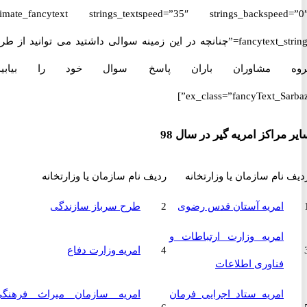
[ultimate_fancytext strings_textspeed=”35″ strings_backspeed
fancytext_strings=”چنانچه در این زمینه سوالی داشتید می توانید از طریق
 مشاوران باران پاسخ سوال خود را بیابید.”
ex_class=”fancyText_Sar
راکز امریه گیر در سال 98
نام سازمان یا وزارتخانه
ردیف
نام سازمان یا وزارتخانه
امریه آستان قدس رضوی
2
طرح سرباز سازندگی
امریه وزارت ارتباطات و
4
امریه وزارت دفاع
فناوری اطلاعات
امریه ستاد اجرایی فرمان
امریه سازمان میراث فرهنگی،