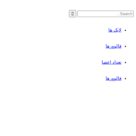
لایک ها
فالوورها
تعداد اعضا
فالوورها