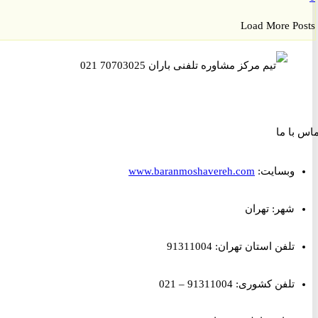
Load More P
ا ما
وبسایت:
www.baranmoshavereh.com
شهر: تهران
تلفن استان تهران: 91311004
تلفن کشوری: 91311004 – 021