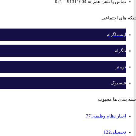
تماس با تلفن همراه: 91311004 – 021
های اجتماعی
اینستاگرام
تلگرام
توییتر
فیسبوک
بندی ها محبوب
اخبار نظام وظیفه
771
تحصیلی
122