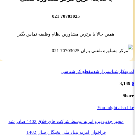
70703025 021
همین حالا با برترین مشاورین نظام وظیفه تماس بگیر
ه
کارشناسی ارشد
مقطع کارشناسی
3,1
S
You might also 
مجوز جذب نیرو امریه توسط شرکت های خلاق 1402 صادر شد
فراخوان امریه بنیاد ملی نخبگان سال 1402