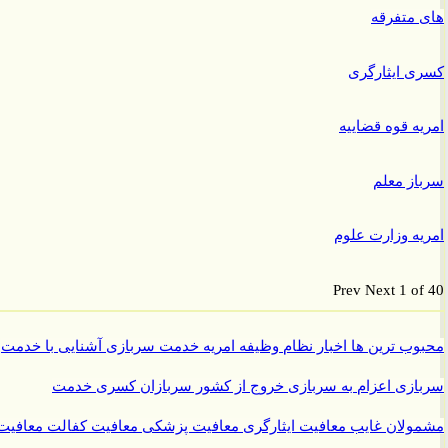
متفرقه
 ایثارگری
ه قوه قضاییه
ز معلم
ه وزارت علوم
Prev
Next
1 o
ب ترین ها
اخبار نظام وظیفه
امریه
خدمت سربازی
آشنایی با خدمت
ازی
اعزام به سربازی
خروج از کشور سربازان
کسری خدمت
ولان غایب
معافیت ایثارگری
معافیت پزشکی
معافیت کفالت
معافیت