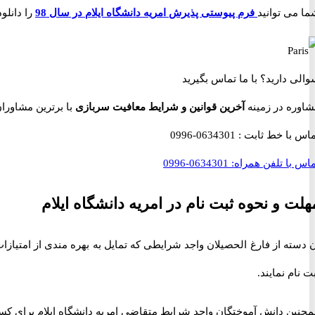
ا می توانید
فرم پیوستی پذیرش امریه دانشگاه ایلام در سال 98
را دانلود
والی دارید؟
با ما تماس بگیرید
شاوره در زمینه
آخرین قوانین و شرایط معافیت سربازی
با برترین مشاوران نظام وظ
ماس با خط ثابت :
0634301-0996
اس با تلفن همراه:
0634301-0996
هلت و نحوه ثبت نام در امریه دانشگاه ایلام
 دسته از فارغ الحصیلان واجد شرایطی که تمایل به بهره مندی از امتیازات ا
ت نام نمایند.
چنین دانش آموختگان واجد شرایط متقاضی امریه دانشگاه ایلام برای کس