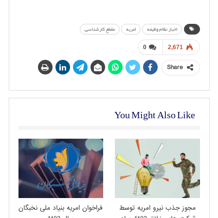
اخبار نظام وظیفه
امریه
مقطع کارشناسی
0
2,671
Share
You Might Also Like
مجوز جذب نیرو امریه توسط
فراخوان امریه بنیاد ملی نخبگان