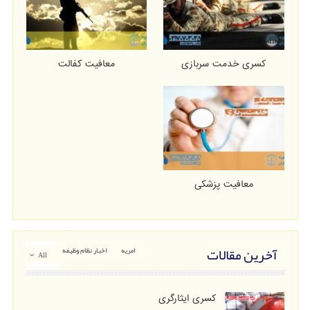
کسری خدمت سربازی
معافیت کفالت
معافیت پزشکی
آخرین مقالات
امریه
اخبار نظام وظیفه
All
کسری ایثارگری