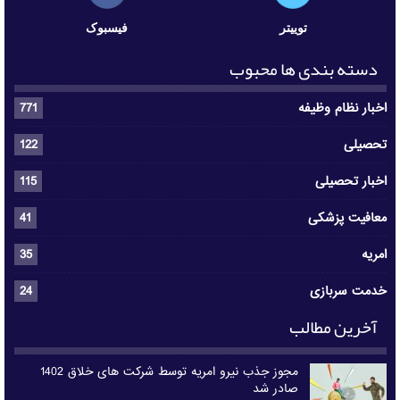
توییتر
فیسبوک
دسته بندی ها محبوب
اخبار نظام وظیفه
771
تحصیلی
122
اخبار تحصیلی
115
معافیت پزشکی
41
امریه
35
خدمت سربازی
24
آخرین مطالب
مجوز جذب نیرو امریه توسط شرکت های خلاق 1402
صادر شد