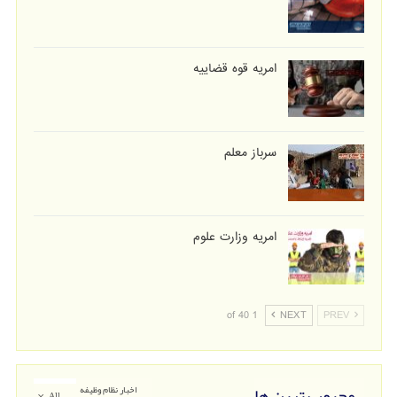
امریه قوه قضاییه
سرباز معلم
امریه وزارت علوم
1 of 40
NEXT
PREV
محبوب ترین ها
اخبار نظام وظیفه
All