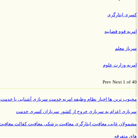
 ایثارگری
ه قوه قضاییه
ز معلم
ه وزارت علوم
Prev
Next
1 o
ب ترین ها
اخبار نظام وظیفه
امریه
خدمت سربازی
آشنایی با خدمت
ازی
اعزام به سربازی
خروج از کشور سربازان
کسری خدمت
ولان غایب
معافیت ایثارگری
معافیت پزشکی
معافیت کفالت
معافیت
متفرقه