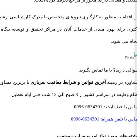
 و معدنی دارای مجوز از مراجع ذیربط کرده است.
قدام به منظور به کارگیری نیروهای متخصص با مدرک کارشناسی ارشد یا
 برای بهره مندی از خدمات آنان در مراکز تحقیق و توسعه بنگاه ها
 می شود.
 دارید؟
با ما تماس بگیرید
ه در زمینه
آخرین قوانین و شرایط معافیت سربازی
با برترین مشاوران
 در سراسر کشور از 8 صبح الی 12 شب حتی ایام تعطیل
با خط ثابت :
0634301-0996
با تلفن همراه:
0634301-0996
های مورد نیاز امریه وزارت صنعت