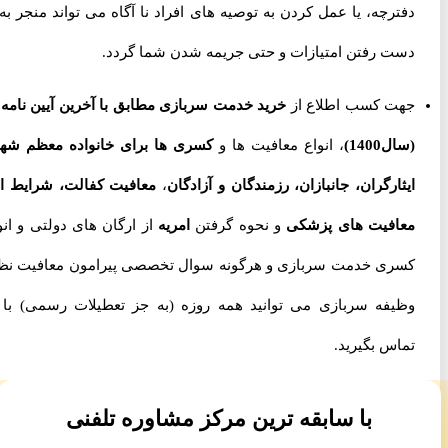
دفترچه، یا عمل کردن به توصیه های افراد نا آگاه می تواند منجر به از
دست رفتن امتیازات و حتی جریمه شدن شما گردد.
جهت کسب اطلاع از
خرید خدمت سربازی مطابق با آخرین آیین نامه ها
(سال1400)
، انواع معافیت ها و
کسری ها برای خانواده معظم شهدا،
ایثارگران، جانبازان، رزمندگان و آزادگان
،
معافیت کفالت، شرایط اخذ
معافیت های پزشکی
و نحوه گرفتن
امریه
از ارگان های دولتی و انواع
کسری خدمت سربازی و هرگونه سوال تخصصی پیرامون معافیت نظام
وظیفه سربازی می توانید همه روزه (به جز تعطیلات رسمی) با ما
تماس بگیرید.
با سابقه ترین مرکز مشاوره تلفنی