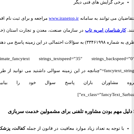
برخی گرایش های فنی دیگر
یان می توانند به سامانه
www.iranetop.ir
مراجعه و برای ثبت نام اقدام
کارشناسان امریه تاپ
در سازمان صنعت، معدن و تجارت استان (خانم
 به سؤالات احتمالی در این زمینه پاسخ می دهند.
[ultimate_fancytext strings_textspeed=”35″ strings_backspeed
fancytext_strings=”چنانچه در این زمینه سوالی داشتید می توانید از طریق
 مشاوران باران پاسخ سوال خود را بیابید.”
ex_class=”fancyText_Sar
با توجه به تعداد زیاد موارد معافیت در قانون از جمله
کفالت، پزشکی،