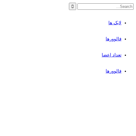
لایک ها
فالوورها
تعداد اعضا
فالوورها