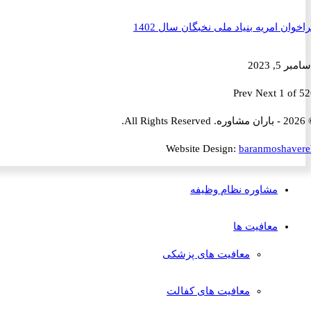
ن امریه بنیاد ملی نخبگان سال 1402
2023
Prev
Next
1 
Website Design:
baranmosha
مشاوره نظام وظیفه
معافیت ها
معافیت های پزشکی
معافیت های کفالت