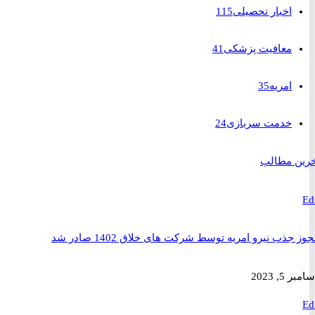
اخبار تحصیلی
115
معافیت پزشکی
41
امریه
35
خدمت سربازی
24
 مطالب
ذب نیرو امریه توسط شرکت های خلاق 1402 صادر شد
2023