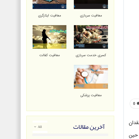
معافیت سربازی
معافیت ایثارگری
کسری خدمت سربازی
معافیت کفالت
معافیت پزشکی
0
قدان
آخرین مقالات
All
 حین