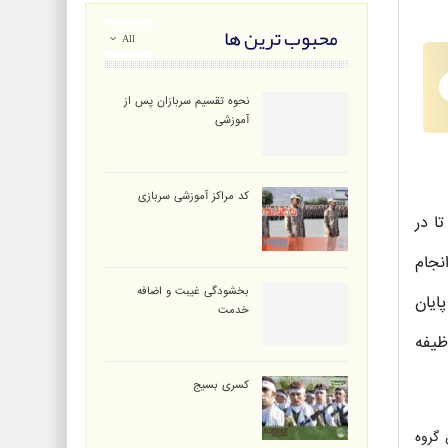
محبوب ترین ها
All
نحوه تقسیم سربازان پس از
آموزشی
کد مراکز آموزشی سربازی
ا در
نجام
بخشودگی غیبت و اضافه
ایان
خدمت
 و وظیفه
کسری بسیج
از طریق گروه