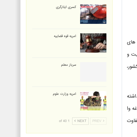
کسری ایثارگری
امریه قوه قضاییه
 های
یت و
سرباز معلم
شور،
امریه وزارت علوم
اشته
ه وا
فاوت
1 of 40
NEXT
PREV