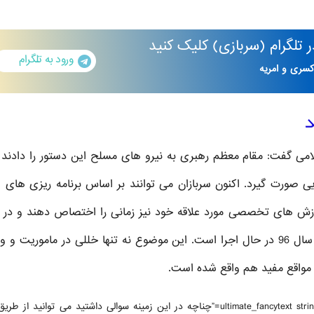
تلگرام
(سربازی)
کلیک کنید
ورود به تلگرام
کسری و امریه
د
سلامی گفت: مقام معظم رهبری به نیرو های مسلح این دستور را دادند ت
ی صورت گیرد. اکنون سربازان می توانند بر اساس برنامه ریزی های ا
موزش های تخصصی مورد علاقه خود نیز زمانی را اختصاص دهند و در پ
گواهینامه معتبر دریافت کنند. مهارت آموزی سربازان از سال 96 در حال اجرا است. این موضوع نه تنها خللی در ماموریت
 مواقع مفید هم واقع شده است.
[ultimate_fancytext strings_textspeed=”35″ strings_backspeed=”0″ fancytext_strings=”چناچه در این زمینه سوالی داشتید می توانید 