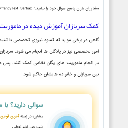
مشاوران باران پاسخ سوال خود را بیابید.” ticker_background=”#fe8989″ ex_class=”fancyText_Sarbazi”]
کمک سربازان آموزش دیده در ماموریت 
گاهی در برخی موارد که کمبود نیروی تخصصی داشتیم، ا
امور تخصصی نیز در پادگان ها انجام می شود. سربازا
در انجام ماموریت های یگان نظامی کمک کنند. پس 
بین سربازان و خانواده هایشان حاکم شود.
سوالی دارید؟
با 
مشاوره در زمینه
آخرین قوانین
شب حتی ایام تعطیل