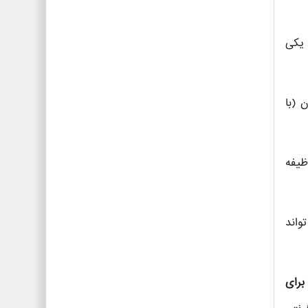
 یکی
 (با
ظیفه
واند
رای