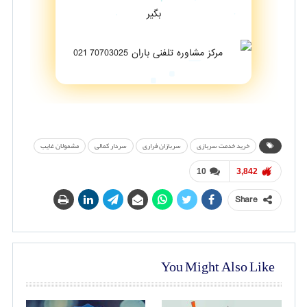
بگیر
خرید خدمت سربازی
سربازان فراری
سردار کمالی
مشمولان غایب
10
3,842
Share
You Might Also Like