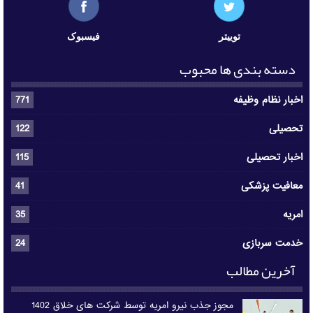
توییتر
فیسبوک
دسته بندی ها محبوب
اخبار نظام وظیفه
771
تحصیلی
122
اخبار تحصیلی
115
معافیت پزشکی
41
امریه
35
خدمت سربازی
24
آخرین مطالب
مجوز جذب نیرو امریه توسط شرکت های خلاق 1402