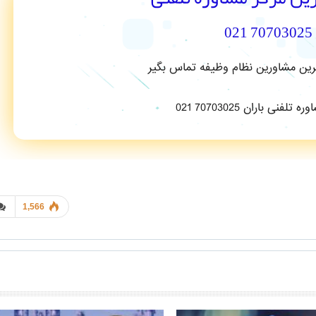
70703025 021
ترین مشاورین نظام وظیفه تماس بگیر
1,566