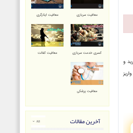
معافیت سربازی
معافیت ایثارگری
کسری خدمت سربازی
معافیت کفالت
44 هزار نفر فرایند خرید و
اریز
معافیت پزشکی
آخرین مقالات
All