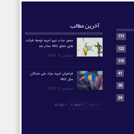
آخرین مطالب
771
مجوز جذب نیرو امریه توسط شرکت
های خلاق 1402 صادر شد
122
دسامبر 5, 2023
115
41
فراخوان امریه بنیاد ملی نخبگان
سال 1402
35
دسامبر 5, 2023
24
1 of 526
NEXT
PREV