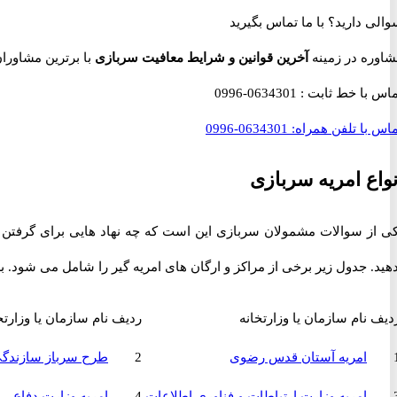
والی دارید؟
با ما تماس بگیرید
شاوره در زمینه
آخرین قوانین و شرایط معافیت سربازی
با برترین مشاوران نظام وظ
ماس با خط ثابت :
0634301-0996
اس با تلفن همراه:
0634301-0996
نواع امریه سربازی
ی از سوالات مشمولان سربازی این است که چه نهاد هایی برای گرفتن امری
هید. جدول زیر برخی از مراکز و ارگان های امریه گیر را شامل می شود. ب
دیف
نام سازمان یا وزارتخانه
ردیف
نام سازمان یا وزارتخ
امریه آستان قدس رضوی
2
طرح سرباز سازندگ
امریه وزارت ارتباطات و فناوری اطلاعات
4
امریه وزارت دفاع