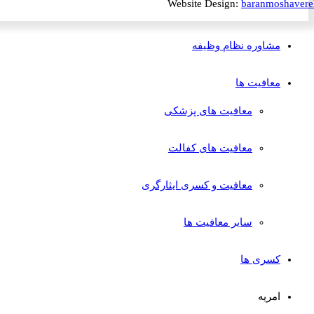
Website Design:
baranmosha
مشاوره نظام وظیفه
معافیت ها
معافیت های پزشکی
معافیت های کفالت
معافیت و کسری ایثارگری
سایر معافیت ها
کسری ها
امریه