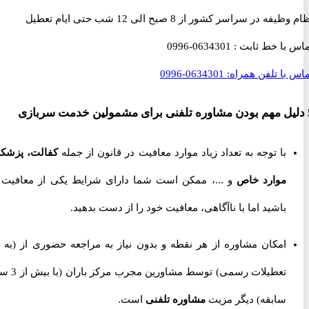
 در سراسر کشور از 8 صبح الی 12 شب حتی ایام تعطیل
با خط ثابت :
0634301-0996
با تلفن همراه:
0634301-0996
با توجه به تعداد زیاد موارد معافیت در قانون از جمله
کفالت، پزشکی،
موارد خاص
و ...، ممکن است شما دارای شرایط یکی از معافیت ها
باشید اما با ناآگاهی، معافیت خود را از دست بدهید.
امکان مشاوره از هر نقطه و بدون نیاز به مراجعه حضوری از
(به جز
تعطیلات رسمی) توسط مشاورین مجرب مرکز باران (با بیش از 3 سال
سابقه) دیگر مزیت
مشاوره تلفنی
است.