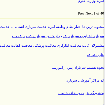
ه وزارت علوم
Prev
Next
1 o
ب ترین ها
اخبار نظام وظیفه
امریه
خدمت سربازی
آشنایی با خدمت
ازی
اعزام به سربازی
خروج از کشور سربازان
کسری خدمت
ولان غایب
معافیت ایثارگری
معافیت پزشکی
معافیت کفالت
معافیت
متفرقه
 تقسیم سربازان پس از آموزشی
راکز آموزشی سربازی
ودگی غیبت و اضافه خدمت