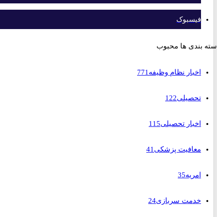
فیسبوک
بندی ها محبوب
اخبار نظام وظیفه
771
تحصیلی
122
اخبار تحصیلی
115
معافیت پزشکی
41
امریه
35
خدمت سربازی
24