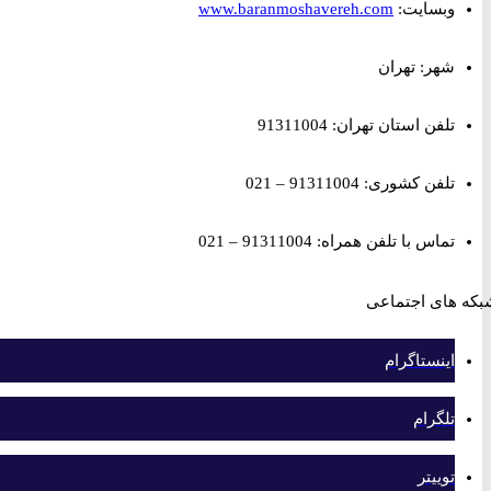
وبسایت:
www.baranmoshavereh.com
شهر: تهران
تلفن استان تهران: 91311004
تلفن کشوری: 91311004 – 021
تماس با تلفن همراه: 91311004 – 021
های اجتماعی
اینستاگرام
تلگرام
توییتر