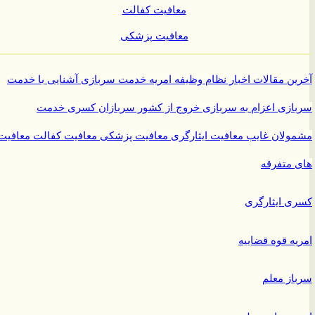
معافیت کفالت
معافیت پزشکی
ن مقالات
اخبار نظام وظیفه
امریه
خدمت سربازی
آشنایی با خدمت
ازی
اعزام به سربازی
خروج از کشور سربازان
کسری خدمت
ولان غایب
معافیت ایثارگری
معافیت پزشکی
معافیت کفالت
معافیت
متفرقه
 ایثارگری
ه قوه قضاییه
ز معلم