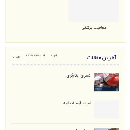
معافیت پزشکی
آخرین مقالات
امریه
اخبار نظام وظیفه
All
کسری ایثارگری
امریه قوه قضاییه