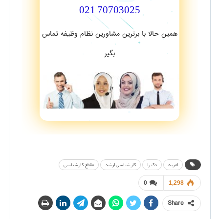
70703025 021
همین حالا با برترین مشاورین نظام وظیفه تماس
بگیر
امریه
دکترا
کارشناسی ارشد
مقطع کارشناسی
0
1,298
Share