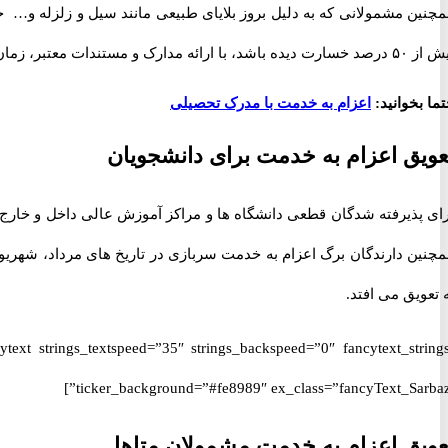
چنین مشمولانی که به دلیل بروز بلایای طبیعی مانند سیل و زلزله و… خو
یده باشد، با ارائه مدارک و مستندات معتبر، زمان اعزام به خدمت به تناسب میزان آسیب وارده، بین 1 تا 6 ماه به تعویق خواهد افتاد.
ما بخوانید:
اعزام به خدمت با مدرک تحصیلی
عویق اعزام به خدمت برای دانشجویان
 تعویق می افتد.
ticker_background=”#fe8989″ ex_class=”fancyText_Sarbazi
عویق اعزام به خدمت مشمولان متاهل