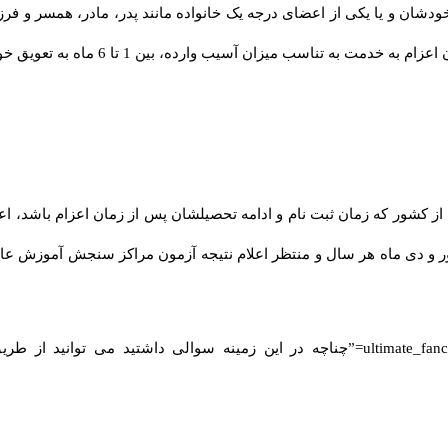
دشان و یا یکی از اعضای درجه یک خانواده مانند پدر، مادر، همسر و فرز
[ultimate_fancytext strings_textspeed=”35″ strings_backspeed=”0″ fancytext_strings=”چناچه در 