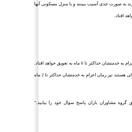
ند به صورت جدی آسیب ببینند و یا منزل مسکونی آنها
برای پذیرفته شدگان قطعی دانشگاه ها و مراکز آموزش عالی داخل و خارج از کشور که زمان ثبت نام و ادامه تحصیلشان پس از زمان اعزام باشد، اعزام به خدمتشان حداکثر تا 6 ماه به تعویق خواهد افتاد.
همچنین دارندگان برگ اعزام به خدمت سربازی در تاریخ های مرداد، شهریور و دی ماه هر سال و منتظر اعلام نتیجه آزمون مراکز سنجش آموزش عالی هستند نیز زمان اعزام به خدمتشان حداکثر تا 2 ماه
این زمینه سوالی داشتید می توانید از طریق گروه مشاوران باران پاسخ سوال خود را بیابید.”