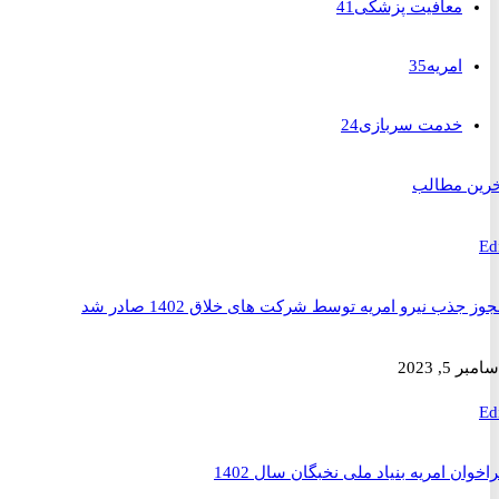
معافیت پزشکی
41
امریه
35
خدمت سربازی
24
 مطالب
ذب نیرو امریه توسط شرکت های خلاق 1402 صادر شد
2023
ن امریه بنیاد ملی نخبگان سال 1402