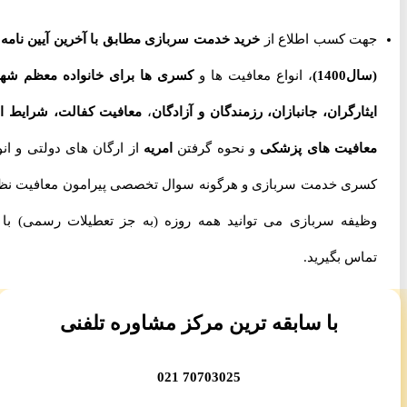
جهت کسب اطلاع از
خرید خدمت سربازی مطابق با آخرین آیین نامه ها
(سال1400)
، انواع معافیت ها و
کسری ها برای خانواده معظم شهدا،
ایثارگران، جانبازان، رزمندگان و آزادگان
،
معافیت کفالت، شرایط اخذ
معافیت های پزشکی
و نحوه گرفتن
امریه
از ارگان های دولتی و انواع
کسری خدمت سربازی و هرگونه سوال تخصصی پیرامون معافیت نظام
وظیفه سربازی می توانید همه روزه (به جز تعطیلات رسمی) با ما
تماس بگیرید.
با سابقه ترین مرکز مشاوره تلفنی
70703025 021