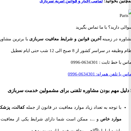
ن بخوانید:
تمامی اخبار و قوانین امریه سربازی
 دارید؟
با ما تماس بگیرید
ه در زمینه
آخرین قوانین و شرایط معافیت سربازی
با برترین مشاوران
 در سراسر کشور از 8 صبح الی 12 شب حتی ایام تعطیل
با خط ثابت :
0634301-0996
با تلفن همراه:
0634301-0996
با توجه به تعداد زیاد موارد معافیت در قانون از جمله
کفالت، پزشکی،
موارد خاص
و ...، ممکن است شما دارای شرایط یکی از معافیت ها
باشید اما با ناآگاهی، معافیت خود را از دست بدهید.