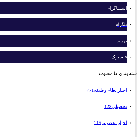
اینستاگرام
تلگرام
توییتر
فیسبوک
بندی ها محبوب
اخبار نظام وظیفه
771
تحصیلی
122
اخبار تحصیلی
115