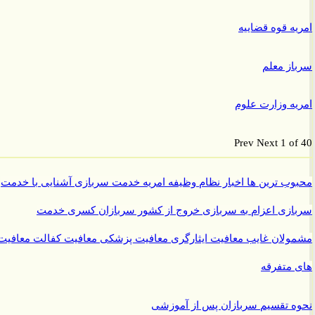
ه قوه قضاییه
ز معلم
ه وزارت علوم
Prev
Next
1 o
ب ترین ها
اخبار نظام وظیفه
امریه
خدمت سربازی
آشنایی با خدمت
ازی
اعزام به سربازی
خروج از کشور سربازان
کسری خدمت
ولان غایب
معافیت ایثارگری
معافیت پزشکی
معافیت کفالت
معافیت
متفرقه
 تقسیم سربازان پس از آموزشی