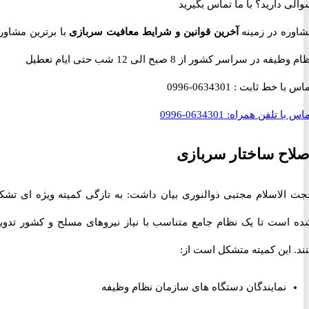
 دارید؟
با ما تماس بگیرید
ه در زمینه
آخرین قوانین و شرایط معافیت سربازی
با برترین مشاوران
 در سراسر کشور از 8 صبح الی 12 شب حتی ایام تعطیل
با خط ثابت :
0634301-0996
با تلفن همراه:
0634301-0996
ح ساختار سربازی
لاسلام مجتبی ذوالنوری بیان داشت: به تازگی کمیته ویژه ای تشکیل
ست تا یک نظام جامع متناسب با نیاز نیروهای مسلح و کشور تدوین
این کمیته متشکل است از:
نمایندگان دستگاه های سازمان نظام وظیفه