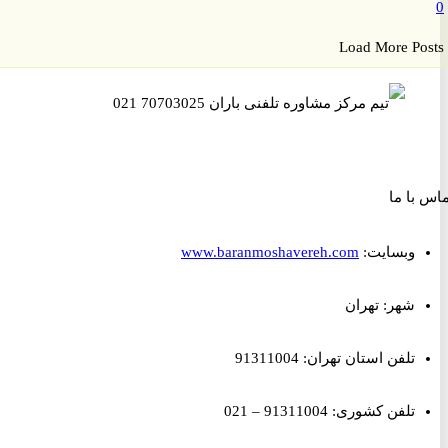
Load More P
ا ما
وبسایت:
www.baranmoshavereh.com
شهر: تهران
تلفن استان تهران: 91311004
تلفن کشوری: 91311004 – 021