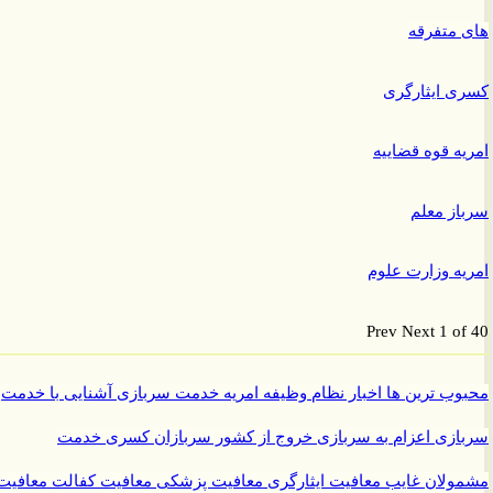
متفرقه
 ایثارگری
ه قوه قضاییه
ز معلم
ه وزارت علوم
Prev
Next
1 o
ب ترین ها
اخبار نظام وظیفه
امریه
خدمت سربازی
آشنایی با خدمت
ازی
اعزام به سربازی
خروج از کشور سربازان
کسری خدمت
ولان غایب
معافیت ایثارگری
معافیت پزشکی
معافیت کفالت
معافیت