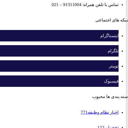
تماس با تلفن همراه: 91311004 – 021
های اجتماعی
اینستاگرام
تلگرام
توییتر
فیسبوک
بندی ها محبوب
اخبار نظام وظیفه
771
تحصیلی
122