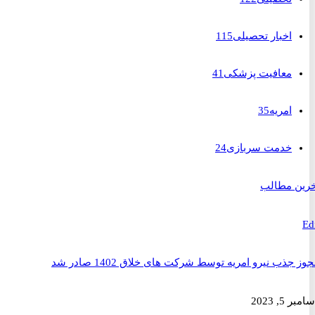
اخبار تحصیلی
115
معافیت پزشکی
41
امریه
35
خدمت سربازی
24
 مطالب
ذب نیرو امریه توسط شرکت های خلاق 1402 صادر شد
2023