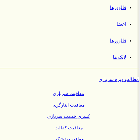
فالوورها
اعضا
فالوورها
لایک ها
ب ویژه سربازی
معافیت سربازی
معافیت ایثارگری
کسری خدمت سربازی
معافیت کفالت
معافیت پزشکی