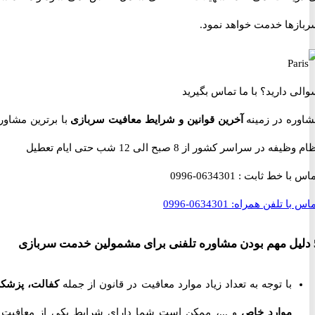
ها خدمت خواهد نمود.
 دارید؟
با ما تماس بگیرید
ه در زمینه
آخرین قوانین و شرایط معافیت سربازی
با برترین مشاوران
 در سراسر کشور از 8 صبح الی 12 شب حتی ایام تعطیل
با خط ثابت :
0634301-0996
با تلفن همراه:
0634301-0996
با توجه به تعداد زیاد موارد معافیت در قانون از جمله
کفالت، پزشکی،
موارد خاص
و ...، ممکن است شما دارای شرایط یکی از معافیت ها