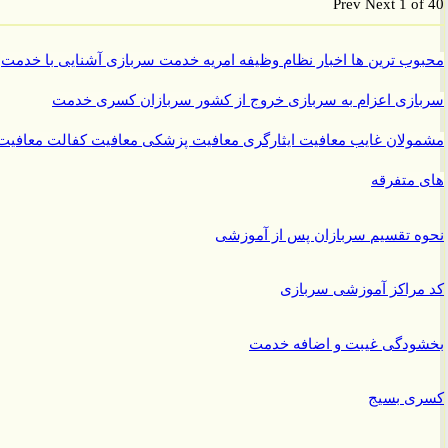
Prev
Next
1 o
ب ترین ها
اخبار نظام وظیفه
امریه
خدمت سربازی
آشنایی با خدمت
ازی
اعزام به سربازی
خروج از کشور سربازان
کسری خدمت
ولان غایب
معافیت ایثارگری
معافیت پزشکی
معافیت کفالت
معافیت
متفرقه
 تقسیم سربازان پس از آموزشی
راکز آموزشی سربازی
ودگی غیبت و اضافه خدمت
ی بسیج