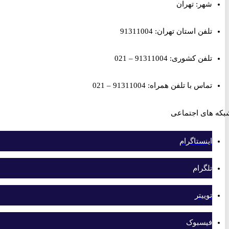
شهر: تهران
تلفن استان تهران: 91311004
تلفن کشوری: 91311004 – 021
تماس با تلفن همراه: 91311004 – 021
های اجتماعی
اینستاگرام
تلگرام
توییتر
فیسبوک