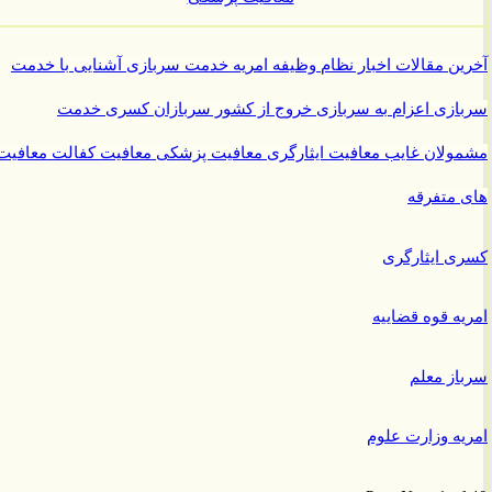
ن مقالات
اخبار نظام وظیفه
امریه
خدمت سربازی
آشنایی با خدمت
ازی
اعزام به سربازی
خروج از کشور سربازان
کسری خدمت
ولان غایب
معافیت ایثارگری
معافیت پزشکی
معافیت کفالت
معافیت
متفرقه
 ایثارگری
ه قوه قضاییه
ز معلم
ه وزارت علوم