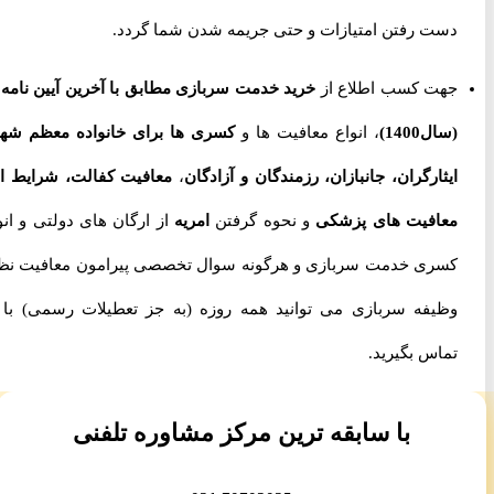
دست رفتن امتیازات و حتی جریمه شدن شما گردد.
جهت کسب اطلاع از
خرید خدمت سربازی مطابق با آخرین آیین نامه ها
(سال1400)
، انواع معافیت ها و
کسری ها برای خانواده معظم شهدا،
ایثارگران، جانبازان، رزمندگان و آزادگان
،
معافیت کفالت، شرایط اخذ
معافیت های پزشکی
و نحوه گرفتن
امریه
از ارگان های دولتی و انواع
کسری خدمت سربازی و هرگونه سوال تخصصی پیرامون معافیت نظام
وظیفه سربازی می توانید همه روزه (به جز تعطیلات رسمی) با ما
تماس بگیرید.
با سابقه ترین مرکز مشاوره تلفنی