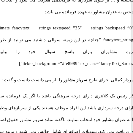
ه عنوان مشاور به عهده فرمانده می باشد.
[ultimate_fancytext strings_textspeed=”35″ strings_backspeed
fancytext_strings=”چناچه در این زمینه سوالی داشتید می توانید از طریق
 مشاوران باران پاسخ سوال خود را بیابید.”
ticker_background=”#fe8989″ ex_class=”fancyText_Sar
 کمالی اجرای طرح
سرباز مشاور
را الزامی دانست دانست و گفت :
ئیس یک کلانتری دارای درجه سرهنگی باشد یا اگر یک فرمانده سپاه
 درجه سرداری باشد این افراد موظف هستند یکی از سربازهای وظیفه
عنوان مشاور خود انتخاب نمایند. ناگفته نماند سرباز مشاور حقوق اضافه
یافت نمی کند. تسهیلات اضافه ای شامل حالش نمی شود و مانند سایر