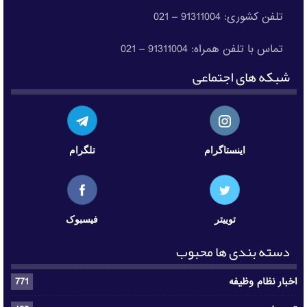
تلفن کشوری: 91311004 – 021
تماس با تلفن همراه: 91311004 – 021
شبکه های اجتماعی
اینستاگرام
تلگرام
توییتر
فیسبوک
دسته بندی ها محبوب
اخبار نظام وظیفه
771