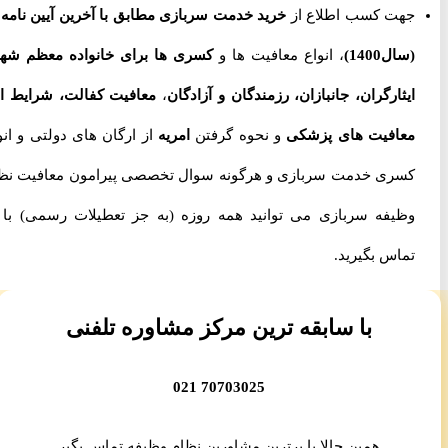
جهت کسب اطلاع از
خرید خدمت سربازی مطابق با آخرین آیین نامه ها
(سال1400)
، انواع معافیت ها و
کسری ها برای خانواده معظم شهدا،
ایثارگران، جانبازان، رزمندگان و آزادگان
،
معافیت کفالت، شرایط اخذ
معافیت های پزشکی
و نحوه گرفتن
امریه
از ارگان های دولتی و انواع
کسری خدمت سربازی و هرگونه سوال تخصصی پیرامون معافیت نظام
وظیفه سربازی می توانید همه روزه (به جز تعطیلات رسمی) با ما
تماس بگیرید.
با سابقه ترین مرکز مشاوره تلفنی
70703025 021
همین حالا با برترین مشاورین نظام وظیفه تماس بگیر