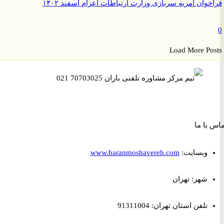
وان امریه سربازی وزارت ارتباطات اعزام اسفند ۱۴۰۲
Load More P
ا ما
وبسایت:
www.baranmoshavereh.com
شهر: تهران
تلفن استان تهران: 91311004