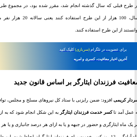
در طرح قبلی که سال گذشته انجام شد، مقرر شده بود، در مجموع طی 5
سال، 100 هزار از این طرح استفاده کنند یعنی سالانه 20 هزار نفر می
ند از این طرح استفاده کنند.
برای
عضویت در تلگرام
(سربازی)
کلیک کنید
آخرین اخبار معافیت، کسری و امریه
یت فرزندان ایثارگر بر اساس قانون جدید
 کریمی
افزود: ضمن رایزنی با ستاد کل نیروهای مسلح و مجلس، توافق
 آمد تا
کسر خدمت فرزندان ایثارگر
به این شکل انجام شود که به ازای
ماه ایثارگری و حضور در جبهه و یا به ازای هر درصد جانبازی و یا هر یک
ماه آزادگی، 12 روز کسر خدمت برای فرزندان ایثارگران لحاظ شود. این طرح