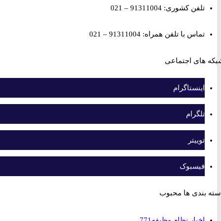
تلفن کشوری: 91311004 – 021
تماس با تلفن همراه: 91311004 – 021
های اجتماعی
اینستاگرام
تلگرام
توییتر
فیسبوک
بندی ها محبوب
اخبار نظام وظیفه
771