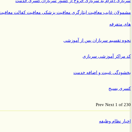
ازی
اعزام به سربازی
خروج از کشور سربازان
کسری خدمت
ولان غایب
معافیت ایثارگری
معافیت پزشکی
معافیت کفالت
معافیت
متفرقه
 تقسیم سربازان پس از آموزشی
راکز آموزشی سربازی
ودگی غیبت و اضافه خدمت
ی بسیج
Prev
Next
1 of
ر نظام وظیفه