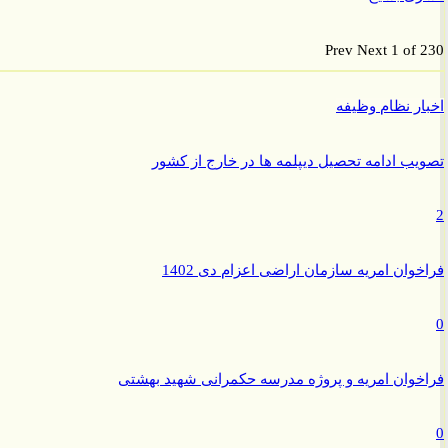
Prev
Next
1 of
ر نظام وظیفه
ب ادامه تحصیل دیپلمه ها در خارج از کشور
وان امریه سازمان اراضی اعزام دی 1402
وان امریه و پروژه مدرسه حکمرانی شهید بهشتی