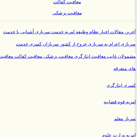
معافیت کفالت
معافیت پزشکی
ن مقالات
اخبار نظام وظیفه
امریه
خدمت سربازی
آشنایی با خدمت
ازی
اعزام به سربازی
خروج از کشور سربازان
کسری خدمت
ولان غایب
معافیت ایثارگری
معافیت پزشکی
معافیت کفالت
معافیت
متفرقه
 ایثارگری
ه قوه قضاییه
ز معلم
ه وزارت علوم