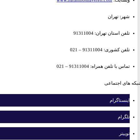
شهر: تهران
تلفن استان تهران: 91311004
تلفن کشوری: 91311004 – 021
تماس با تلفن همراه: 91311004 – 021
های اجتماعی
اینستاگرام
تلگرام
توییتر