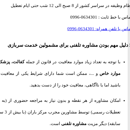
 در سراسر کشور از 8 صبح الی 12 شب حتی ایام تعطیل
با خط ثابت :
0634301-0996
با تلفن همراه:
0634301-0996
با توجه به تعداد زیاد موارد معافیت در قانون از جمله
کفالت، پزشکی،
موارد خاص
و ...، ممکن است شما دارای شرایط یکی از معافیت ها
باشید اما با ناآگاهی، معافیت خود را از دست بدهید.
امکان مشاوره از هر نقطه و بدون نیاز به مراجعه حضوری از
(به جز
تعطیلات رسمی) توسط مشاورین مجرب مرکز باران (با بیش از 3 سال
سابقه) دیگر مزیت
مشاوره تلفنی
است.