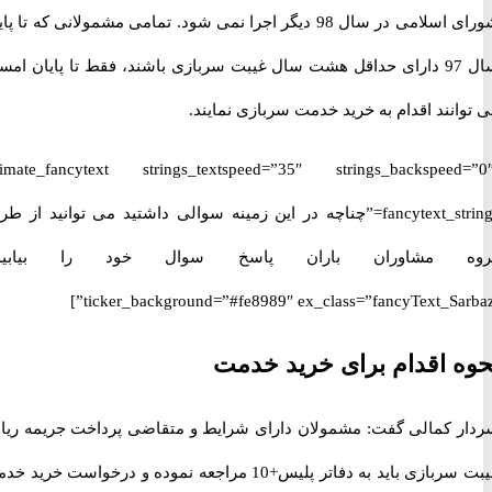
شورای اسلامی در سال 98 دیگر اجرا نمی شود. تمامی مشمولانی که تا پایان
سال 97 دارای حداقل هشت سال غیبت سربازی باشند، فقط تا پایان امسال
نند اقدام به خرید خدمت سربازی نمایند.
[ultimate_fancytext strings_textspeed=”35″ strings_backspeed
fancytext_strings=”چناچه در این زمینه سوالی داشتید می توانید از طریق
 مشاوران باران پاسخ سوال خود را بیابید.”
ticker_background=”#fe8989″ ex_class=”fancyText_Sar
 اقدام برای خرید خدمت
 کمالی گفت: مشمولان دارای شرایط و متقاضی پرداخت جریمه ریالی
غیبت سربازی باید به دفاتر پلیس+10 مراجعه نموده و درخواست خرید خدمت