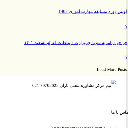
ن دوره مسابقه مهارت آموزی 1402
وان امریه سربازی وزارت ارتباطات اعزام اسفند ۱۴۰۲
Load More P
ا ما
وبسایت:
www.baranmoshavereh.com