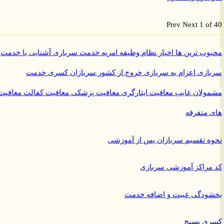
Prev
Next
1 o
ب ترین ها
اخبار نظام وظیفه
امریه
خدمت سربازی
آشنایی با خدمت
ازی
اعزام به سربازی
خروج از کشور سربازان
کسری خدمت
ولان غایب
معافیت ایثارگری
معافیت پزشکی
معافیت کفالت
معافیت
متفرقه
 تقسیم سربازان پس از آموزشی
راکز آموزشی سربازی
ودگی غیبت و اضافه خدمت
ی بسیج