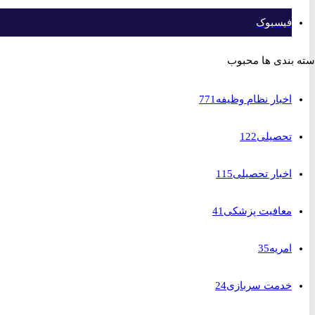
فیسبوک
بندی ها محبوب
اخبار نظام وظیفه
771
تحصیلی
122
اخبار تحصیلی
115
معافیت پزشکی
41
امریه
35
خدمت سربازی
24