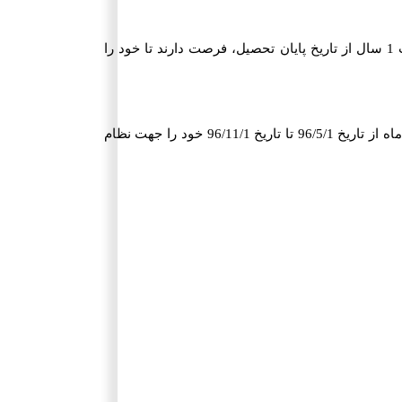
همچنین آن دسته از افرادی که پس از سن مشمولیت ترک تحصیل کنند یا اخراج شوند، انصراف دهند و یا فارغ التحصیل شوند، حداکثر ظرف مدت 1 سال از تاریخ پایان تحصیل، فرصت دارند تا خود را
به عنوان مثال، اگر فرد مذکر متولد 78/5/20 در سال 93 و قبل از آن در مقطع درسی سوم راهنمایی ترک تحصیل کند، در صورتی که ظرف مدت 6 ماه از تاریخ 96/5/1 تا تاریخ 96/11/1 خود را جهت نظام