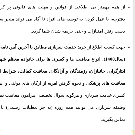
از همه مهمتر بی اطلاعی از قوانین و مهلت های قانونی پر کردن
دفترچه، یا عمل کردن به توصیه های افراد نا آگاه می تواند منجر به از
دست رفتن امتیازات و حتی جریمه شدن شما گردد.
جهت کسب اطلاع از
خرید خدمت سربازی مطابق با آخرین آیین نامه ها
(سال1400)
، انواع معافیت ها و
کسری ها برای خانواده معظم شهدا،
ایثارگران، جانبازان، رزمندگان و آزادگان
،
معافیت کفالت، شرایط اخذ
معافیت های پزشکی
و نحوه گرفتن
امریه
از ارگان های دولتی و انواع
کسری خدمت سربازی و هرگونه سوال تخصصی پیرامون معافیت نظام
وظیفه سربازی می توانید همه روزه (به جز تعطیلات رسمی) با ما
تماس بگیرید.