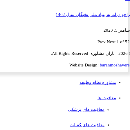
ن امریه بنیاد ملی نخبگان سال 1402
2023
Prev
Next
1 
Website Design:
baranmosha
مشاوره نظام وظیفه
معافیت ها
معافیت های پزشکی
معافیت های کفالت