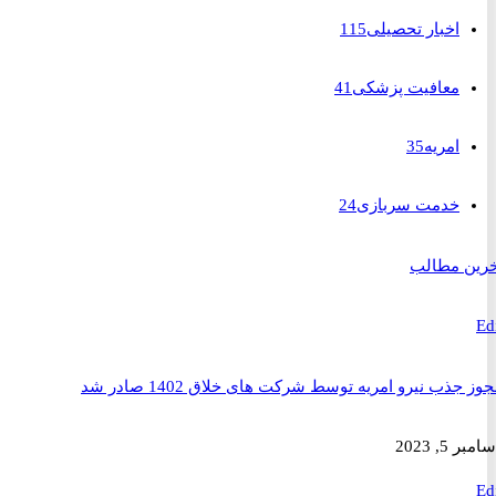
اخبار تحصیلی
115
معافیت پزشکی
41
امریه
35
خدمت سربازی
24
 مطالب
ذب نیرو امریه توسط شرکت های خلاق 1402 صادر شد
2023