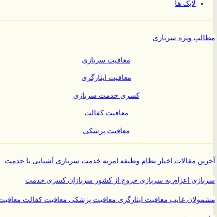
لایک ها
ب ویژه سربازی
معافیت سربازی
معافیت ایثارگری
کسری خدمت سربازی
معافیت کفالت
معافیت پزشکی
ن مقالات
اخبار نظام وظیفه
امریه
خدمت سربازی
آشنایی با خدمت
ازی
اعزام به سربازی
خروج از کشور سربازان
کسری خدمت
ولان غایب
معافیت ایثارگری
معافیت پزشکی
معافیت کفالت
معافیت