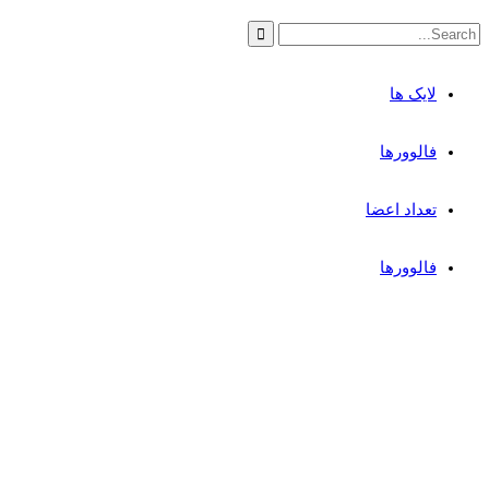
لایک ها
فالوورها
تعداد اعضا
فالوورها