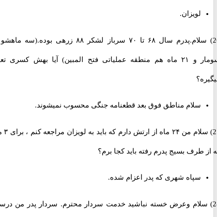
لویزان.
26) سلام.پدرم سال ۶۸ تا ۷۰ سرباز لشکر ۸۸ زرهی بوده.(سه ماهشو تو
سومار و ۲۱ ماه هم منطقه عملیاتی فتح المبین) آیا بهش کسری تعلق
ه؟
سلام مناطق فوق بعد قطعنامه جنگی محسوب نمیشوند.
27) سلام من ۲۴ ماه از ارتش دارم که باید به لویزان مراجعه کنم ، برای ۳ ماه
طرف بسیج پدرم رفته باید کجا برم؟
سپاه شهری که پدر اعزام شده.
 سلام وعرض خسته نباشید خدمت سردار محترم. سردار پدر من درسال