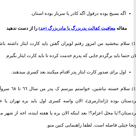
اگه بسیج بوده دزفول اگه کادر یا سرباز بوده استان.
مقاله
معافیت کفالت پدربزرگ یا مادربزرگ (جد)
را از دست ندهید
 سلام ببخشید من امروز رفتم لویزان گفتن باید کارت ایثار داشته باشی
تما باید برگردم جایی که پدرم خدمت کرده تا باید کارت ایثار بگیرم
اول برای صدور کارت ایثار پدر اقدام میکنند بعد کسری میدهند.
14) سلام خسته نباشین، خواستم بپرسم ک پدر من سال ٦٦ تا ٦٨ سروآباد
ان بوده (ژاندارمری)، الان واسه کسری اول باید بره تهران یا خود
ن؟!یا محل اعزام؟! بعد اینکه الان بره یا هفته اینده، اخه از شهر ما تا
خیلی فاصله است. لطفا راهنمایی کنین منو.