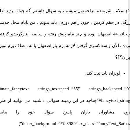
 سلام . شرمنده مزاحمتون میشم ، یه سوال داشتم اگه جواب بدید لطف
 در حقم کردین ، چون راهم دوره ، باید بدونم . من بابام محل خدمتش
توپخانه 44 اصفهان بوده و چند ماه پیش رفته و سابقه ایثارگریشو گرفته و
. الآن واسه کسری گرفتن لازمه برم باز اصفهان یا نه ، صاف برم لویزان
؟؟؟
لویزان باید ثبت کند.
[ultimate_fancytext strings_textspeed=”35″ strings_backspeed
fancytext_strings=”چناچه در این زمینه سوالی داشتید می توانید از طریق
 مشاوران باران پاسخ سوال خود را بیابید.”
ticker_background=”#fe8989″ ex_class=”fancyText_Sar