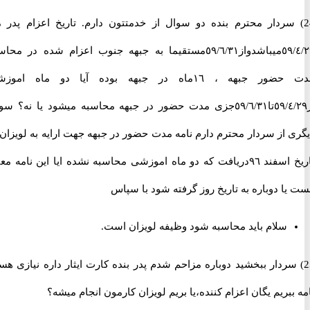
 سردار محترم بنده دو سوال از خدمتتون دارم. تاریخ اعزام پدر من
٥٩/٤/٢٩میباشدواز٥٩/٦/٣١مستقیما به جبهه جنوب اعزام شده در محاسبه
مدت حضور جبهه ، ١٦ماه در جبهه بوده آیا دو ماه اموزشی
از٥٩/٤/٢٩تا٥٩/٦/٣١جزی مدت حضور در جبهه محاسبه میشود یا نه؟ سوال
از سردار محترم دارم نامه مدت حضور در جبهه جهت ارایه به لویزان به
تاریخ اسفند ٩٦دریافت که دو ماه اموزشی محاسبه نشده ایا این نامه معتبر
 دوباره به تاریخ روز گرفته شود با سپاس
سلام باید محاسبه شود وظیفه لویزان است.
 سردار ببخشید دوباره مزاحم شدم پدر بنده کارت ایثار داره نیازی هست
بریم یگان اعزام کننده،یا بریم لویزان کارمون انجام میشه؟