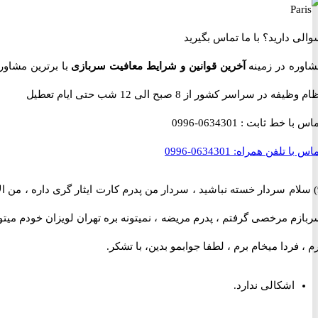
 دارید؟
با ما تماس بگیرید
ه در زمینه
آخرین قوانین و شرایط معافیت سربازی
با برترین مشاوران
 در سراسر کشور از 8 صبح الی 12 شب حتی ایام تعطیل
با خط ثابت :
0634301-0996
با تلفن همراه:
0634301-0996
لام سردار خسته نباشید ، سردار من پدرم کارت ایثار گری داره ، من الان
 مرخصی گرفتم ، پدرم مریضه ، نمیتونه بره تهران لویزان خودم میتونم
فردا میخام برم ، لطفا جوابمو بدین، با تشکر.
اشکالی ندارد.