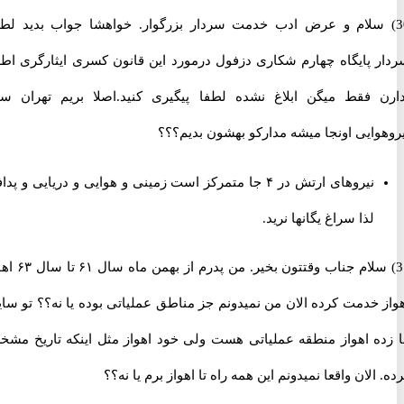
 سلام و عرض ادب خدمت سردار بزرگوار. خواهشا جواب بدید لطفا.
 پایگاه چهارم شکاری دزفول درمورد این قانون کسری ایثارگری اطلاع
 فقط میگن ابلاغ نشده لطفا پیگیری کنید.اصلا بریم تهران ستاد
وایی اونجا میشه مدارکو بهشون بدیم؟؟؟
نیروهای ارتش در ۴ جا متمرکز است زمینی و هوایی و دریایی و پدافند
لذا سراغ یگانها نرید.
31) سلام جناب وقتتون بخیر. من پدرم از بهمن ماه سال ۶۱ تا سال ۶۳ اهواز
 خدمت کرده الان من نمیدونم جز مناطق عملیاتی بوده یا نه؟؟ تو سایت
ه اهواز منطقه عملیاتی هست ولی خود اهواز مثل اینکه تاریخ مشخص
الان واقعا نمیدونم این همه راه تا اهواز برم یا نه؟؟