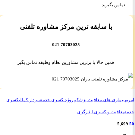
تماس بگیرید.
با سابقه ترین مرکز مشاوره تلفنی
70703025 021
همین حالا با برترین مشاورین نظام وظیفه تماس بگیر
ه
بیماری های معافیت پزشکی
پروژه کسری خدمت
سردار کمالی
کسری
معافیت و کسری ایثارگری
5,69