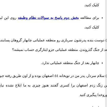
کلیک کنید.
برای مطالعه
بخش دوم پاسخ به سوالات نظام وظیفه
روی این لینک
کلیک کنید.
وست بنده پدرشون سربازی رو منطقه عملیاتی چابهار گروهان پسابندر و
ز جنگ گذروندن. منطقه عملیاتی جزو ایثارگری حساب نمیشه؟
چابهار بعد از جنگ منطقه عملیاتی ندارد
.
2) سلام سردار، پدر من در توپخانه ٤٤ اصفهان بوده و از اون طریق رفته جبهه،
گ زدم اصفهان برا کسری گفتند هنوز چیزی به ما ابلاغ نشده نیاین،
ا پیگیری کنید