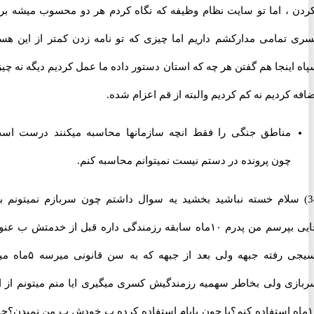
 ، اما تو سایت نظام وظیفه که نگاه کردم هر دو محسوب میشه برای
تمامی مدارکشم داریم اما چیزی که تو نامه زدن کمتر از این هست
ینجا هم گفتن هر چه که استان دستور داده ما عمل کردیم دیگه نه چیزی
کردیم نه کم کردیم والبته از قم اعزام شده.
مناطق جنگی را فقط انچه سازمانها محاسبه میکنند درست است،
چون پرونده در دستم نیست نمیتوانم محاسبه کنم.
 سلام خسته نباشید بخشید یه سوال داشتم چون سربازم نمیتونم برم
جایی بپرسم من پدرم ۱۰ماه سابقه رزمندگی داره قبل از خدمتش ب عنوان
بسیجی رفته جبهه ولی بعد از جبهه که به سن قانونی میرسه ۵ماه میره
ی ولی بخاطر سهمیه رزمندگیش کسری میگیری ایا منم میتونم از این
اه استفاده کنم؟یا چون بابام استفاده کرده ب خودش ب من نمیدن؟چون