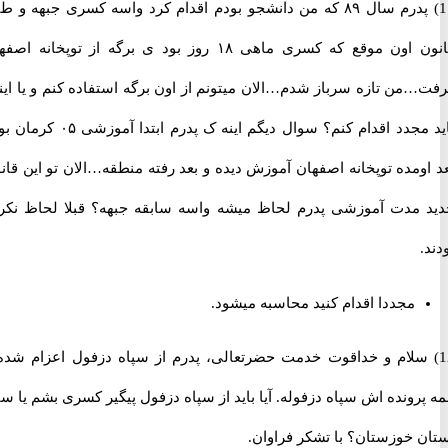
11) پدرم سال ۸۹ که من دانشجو بودم اقدام کرد واسه کسری جبهه و طبق
قانون اون موقع که کسری ماهی ۱۸ روز بود ی برگه از توپخانه اصفهان
من تازه سرباز شدم…الان میتونم از اون برگه استفاده کنم و یا اینکه
باید مجدد اقدام کنم؟ سوال دیگم اینه ک پدرم ابتدا آموزشی ۰۵ کرمان بوده
مده توپخانه اصفهان آموزش دیده و بعد رفته منطقه…الان تو این قانون
مدت آموزشی پدرم لحاظ میشه واسه سابقه جبهه؟ قبلا لحاظ نکرده
مجددا اقدام کنید محاسبه میشود.
 سلام و خداقوت خدمت حضرتعالی، پدرم از سپاه دزفول اعزام شده و
ونده اش سپاه دزفوله. آیا باید از سپاه دزفول پیگیر کسری بشم یا سپاه
 خوزستان؟ با تشکر فراوان.