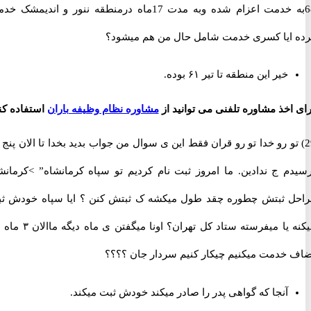
68به خدمت اعزام شده وبه مدت 17ماه درمنطقه ننور و اندیمشک خدمت
ایا کسری خدمت شامل حال من هم میشود؟
خیر این منطقه تا تیر ۶۱ بوده.
اخذ مشاوره تلفنی می توانید از
مشاوره نظام وظیفه باران
استفاده کنید
 تو رو خدا تو رو قران فقط این ی سوال من جواب بدید بخدا تا الان پنج بار
م ج ندادین. ما امروز ثبت نام کردیم تو سپاه کرمانشاه” >کرمانشاه
 ثبتش چطوره چقد طول میکشه ک ثبتش کنن ؟ ایا سپاه خودش ثبت
میکنه یا میفرسته ستاد کل تهران؟ اونا میگفتن ی ماه دیگه ماالان ۳ ماه هم
خدمت میکنیم چیکار کنیم سردار جان ؟؟؟؟
آنجا که گواهی پدر را صادر میکند خودش ثبت میکند.