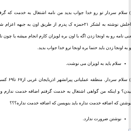
لام سردار تو رو خدا جواب بدید من نامه اشتغال به خدمت که گرفتم
داخلش نوشته به لشکر ۲۱حمزه ک پدرم از طریق اون به جبهه اعزام شده
امه رو به اونجا زدن اگه با اون بره لویزان کارم انجام میشه یا چون نامه
اونجا زدن باید حتما بره اونجا ترو خدا جواب بدید.
سلام باید به لویزان می نوشت.
8) سلام سردار. منطقه عملیاتی پیرانشهر اذربایجان غربی از۶۷ تا۶۹ کسری
 و اینکه من گواهی اشتغال به خدمت گرفتم اضافه خدمت ندارم ولی
ن که اضافه خدمت نداره باید بنویسن که اضافه خدمت نداره؟؟؟
نوشتن ضرورت ندارد.