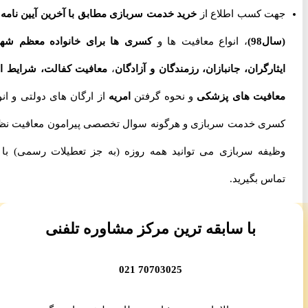
جهت کسب اطلاع از
خرید خدمت سربازی مطابق با آخرین آیین نامه ها
(سال98)
، انواع معافیت ها و
کسری ها برای خانواده معظم شهدا،
ایثارگران، جانبازان، رزمندگان و آزادگان
،
معافیت کفالت، شرایط اخذ
معافیت های پزشکی
و نحوه گرفتن
امریه
از ارگان های دولتی و انواع
کسری خدمت سربازی و هرگونه سوال تخصصی پیرامون معافیت نظام
وظیفه سربازی می توانید همه روزه (به جز تعطیلات رسمی) با ما
تماس بگیرید.
با سابقه ترین مرکز مشاوره تلفنی
70703025 021