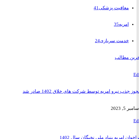
معافیت پزشکی
41
امریه
35
خدمت سربازی
24
 مطالب
ذب نیرو امریه توسط شرکت های خلاق 1402 صادر شد
2023
ن امریه بنیاد ملی نخبگان سال 1402