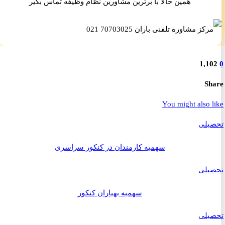
همین حالا با برترین مشاورین نظام وظیفه تماس بگیر
1,1
S
You might also 
یلی
سهمیه کارمندان در کنکور سراسری
یلی
سهمیه بهیاران کنکور
یلی