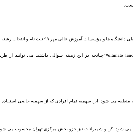
است.
بت نام و انتخاب رشته انجام دهند، تا دوشنبه ۷ مهرماه ۹۹ فرصت دارند.
[ultimate_fancytext strings_textspeed=”35″ strings_backspeed=”0″ fancytext_strings=”چنانچه در 
طقه می شود. این سهمیه تمام افرادی که از سهمیه خاصی استفاده ن