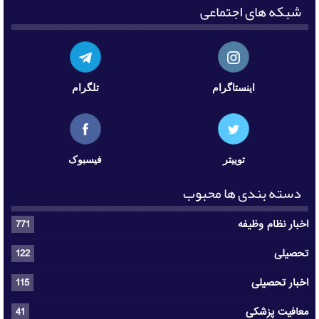
شبکه های اجتماعی
اینستاگرام
تلگرام
توییتر
فیسبوک
دسته بندی ها محبوب
اخبار نظام وظیفه
771
تحصیلی
122
اخبار تحصیلی
115
معافیت پزشکی
41