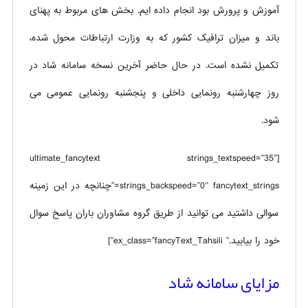
آموزش و پرورش بود انجام داده ایم. بخش های مربوط به پهنای
باند و میزان ترافیک کشور که به وزارت ارتباطات محول شده،
تکمیل نشده است. در حال حاضر آخرین نسخه سامانه شاد در
روز چهارشنبه رونمایی داخلی و پنجشنبه رونمایی عمومی می
شود.
[ultimate_fancytext strings_textspeed=”35″
strings_backspeed=”0″ fancytext_strings=”چنانچه در این زمینه
سوالی داشتید می توانید از طریق گروه مشاوران باران پاسخ سوال
خود را بیابید.” ex_class=”fancyText_Tahsili”]
مزایای سامانه شاد