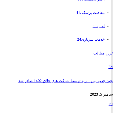
معافیت پزشکی
41
امریه
35
خدمت سربازی
24
 مطالب
ذب نیرو امریه توسط شرکت های خلاق 1402 صادر شد
2023