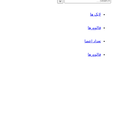
لایک ها
فالوورها
تعداد اعضا
فالوورها