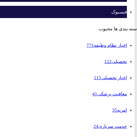
فیسبوک
بندی ها محبوب
اخبار نظام وظیفه
771
تحصیلی
122
اخبار تحصیلی
115
معافیت پزشکی
41
امریه
35
خدمت سربازی
24