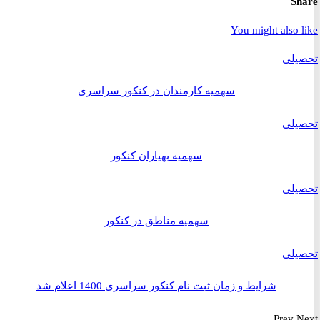
S
You might also 
یلی
سهمیه کارمندان در کنکور سراسری
یلی
سهمیه بهیاران کنکور
یلی
سهمیه مناطق در کنکور
یلی
شرایط و زمان ثبت نام کنکور سراسری 1400 اعلام شد
Prev