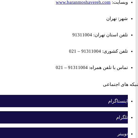
وبسایت:
www.baranmoshavereh.com
شهر: تهران
تلفن استان تهران: 91311004
تلفن کشوری: 91311004 – 021
تماس با تلفن همراه: 91311004 – 021
های اجتماعی
اینستاگرام
تلگرام
توییتر