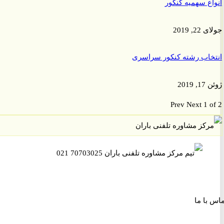
ع سهمیه کنکور
, 2019
اب رشته کنکور سراسری
201
Prev
Next
1 
ا ما