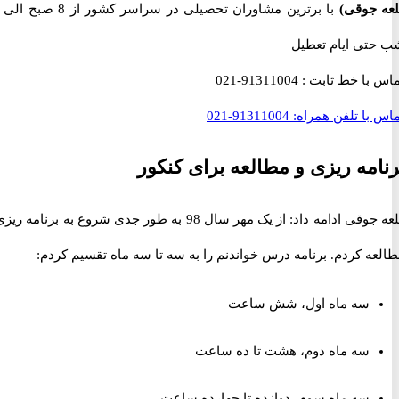
جوقی)
با برترین مشاوران تحصیلی در سراسر کشور از 8 صبح الی 12
ی ایام تعطیل
با خط ثابت :
91311004-021
با تلفن همراه:
91311004-021
مه ریزی و مطالعه برای کنکور
قلعه جوقی ادامه داد: از یک مهر سال 98 به طور جدی شروع به برنامه ریزی و
 کردم. برنامه درس خواندنم را به سه تا سه ماه تقسیم کردم:
سه ماه اول، شش ساعت
سه ماه دوم، هشت تا ده ساعت
سه ماه سوم، دوازده تا چهارده ساعت