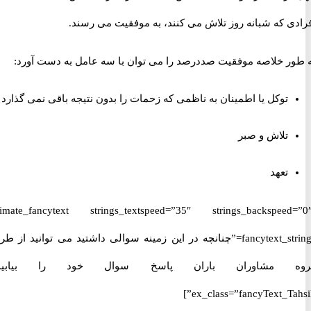
ی که شبانه روز تلاش می کنند، به موفقیت می رسند.
ر خلاصه موفقیت صددرصد را می توان با سه عامل به دست آورد:
توکل یا اطمینان به ناظمی که زحمات را بدون نتیجه باقی نمی گذارد
تلاش و صبر
تعهد
[ultimate_fancytext strings_textspeed=”35″ strings_backspeed
fancytext_strings=”چنانچه در این زمینه سوالی داشتید می توانید از طریق
 مشاوران باران پاسخ سوال خود را بیابید.”
ex_class=”fancyText_Tah