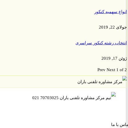
ع سهمیه کنکور
, 2019
اب رشته کنکور سراسری
201
Prev
Next
1 
ا ما