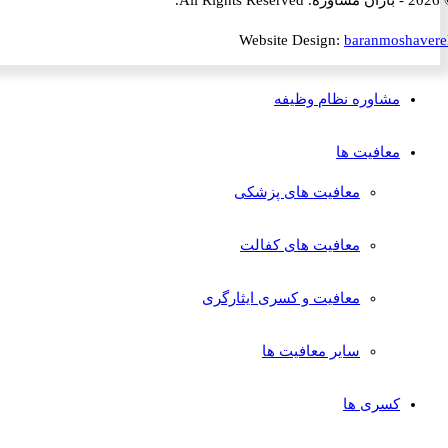
Website Design:
baranmosha
مشاوره نظام وظیفه
معافیت ها
معافیت های پزشکی
معافیت های کفالت
معافیت و کسری ایثارگری
سایر معافیت ها
کسری ها