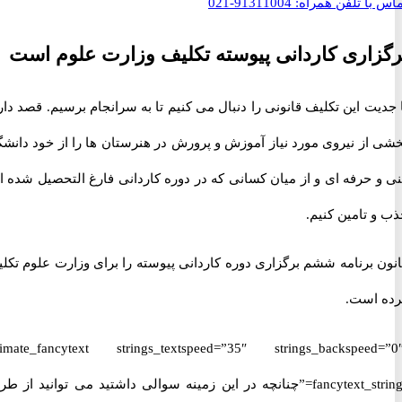
با تلفن همراه:
91311004-021
اری کاردانی پیوسته تکلیف وزارت علوم است
ت این تکلیف قانونی را دنبال می کنیم تا به سرانجام برسیم. قصد داریم
از نیروی مورد نیاز آموزش و پرورش در هنرستان ها را از خود دانشگاه
حرفه ای و از میان کسانی که در دوره کاردانی فارغ التحصیل شده اند،
تامین کنیم.
 برنامه ششم برگزاری دوره کاردانی پیوسته را برای وزارت علوم تکلیف
است.
[ultimate_fancytext strings_textspeed=”35″ strings_backspeed
fancytext_strings=”چنانچه در این زمینه سوالی داشتید می توانید از طریق