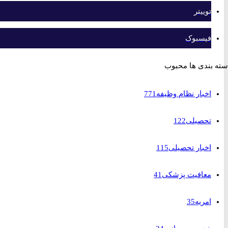
توییتر
فیسبوک
بندی ها محبوب
اخبار نظام وظیفه
771
تحصیلی
122
اخبار تحصیلی
115
معافیت پزشکی
41
امریه
35