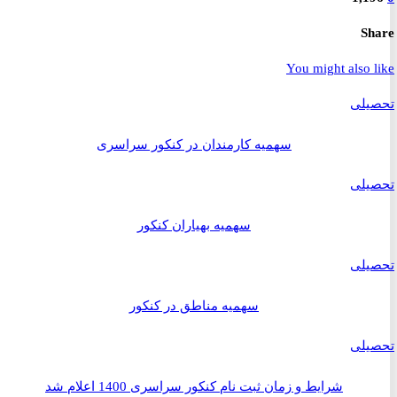
S
You might also 
یلی
سهمیه کارمندان در کنکور سراسری
یلی
سهمیه بهیاران کنکور
یلی
سهمیه مناطق در کنکور
یلی
شرایط و زمان ثبت نام کنکور سراسری 1400 اعلام شد