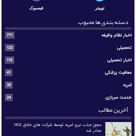
توییتر
فیسبوک
دسته بندی ها محبوب
اخبار نظام وظیفه
771
تحصیلی
122
اخبار تحصیلی
115
معافیت پزشکی
41
امریه
35
خدمت سربازی
24
آخرین مطالب
مجوز جذب نیرو امریه توسط شرکت های خلاق 1402
صادر شد