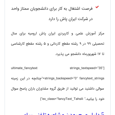
فرصت اشتغال به کار برای دانشجویان ممتاز واحد
در شرکت ایران پاش را دارد
مرکز آموزش علمی و کاربردی ایران پاش ارومیه برای سال
تحصیلی ۹۹ در ۹ رشته مقطع کاردانی و ۵ رشته مقطع کارشناسی
تا ۱۷ شهریورماه دانشجو می پذیرد.
[ultimate_fancytext strings_textspeed=”35″
strings_backspeed=”0″ fancytext_strings=”چنانچه در این زمینه
سوالی داشتید می توانید از طریق گروه مشاوران باران پاسخ سوال
خود را بیابید.” ex_class=”fancyText_Tahsili”]
5 دلیل مهم بودن مشاوره تلفنی برای