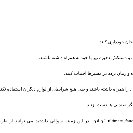
حان خودداری کنند.
 دستکش ذخیره نیز با خود به همراه داشته باشند.
 زمان تردد در مسیرها اجتناب کنند.
… را همراه داشته باشند و طی هیچ شرایطی از لوازم دیگران استفاده نکنن
گر صندلی ها دست نزنند.
[ultimate_fancytext strings_textspeed=”35″ strings_backspeed=”0″ fancytext_strings=”چنانچه در 