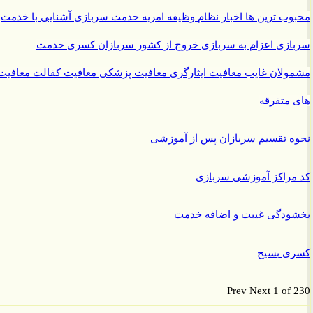
ب ترین ها
اخبار نظام وظیفه
امریه
خدمت سربازی
آشنایی با خدمت
ازی
اعزام به سربازی
خروج از کشور سربازان
کسری خدمت
ولان غایب
معافیت ایثارگری
معافیت پزشکی
معافیت کفالت
معافیت
متفرقه
 تقسیم سربازان پس از آموزشی
راکز آموزشی سربازی
ودگی غیبت و اضافه خدمت
ی بسیج
Prev
Next
1 of