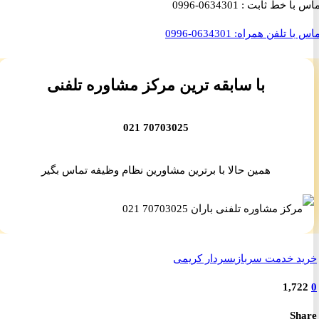
با خط ثابت :
0634301-0996
با تلفن همراه:
0634301-0996
با سابقه ترین مرکز مشاوره تلفنی
70703025 021
همین حالا با برترین مشاورین نظام وظیفه تماس بگیر
 خدمت سربازی
سردار کریمی
1,7
S