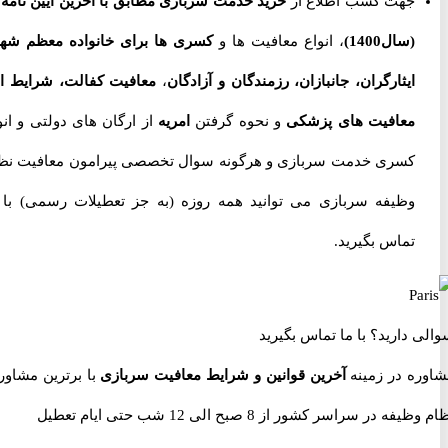
جهت کسب اطلاع از
خرید خدمت سربازی مطابق با آخرین آیین نامه ها
(سال1400)
، انواع معافیت ها و
کسری ها برای خانواده معظم شهدا،
ایثارگران، جانبازان، رزمندگان و آزادگان
،
معافیت کفالت، شرایط اخذ
معافیت های پزشکی
و نحوه گرفتن
امریه
از ارگان های دولتی و انواع
کسری خدمت سربازی و هرگونه سوال تخصصی پیرامون معافیت نظام
وظیفه سربازی می توانید همه روزه (به جز تعطیلات رسمی) با ما
تماس بگیرید.
 دارید؟
با ما تماس بگیرید
ه در زمینه
آخرین قوانین و شرایط معافیت سربازی
با برترین مشاوران
 در سراسر کشور از 8 صبح الی 12 شب حتی ایام تعطیل