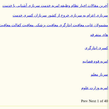
ن مقالات
اخبار نظام وظیفه
امریه
خدمت سربازی
آشنایی با خدمت
ازی
اعزام به سربازی
خروج از کشور سربازان
کسری خدمت
ولان غایب
معافیت ایثارگری
معافیت پزشکی
معافیت کفالت
معافیت
متفرقه
 ایثارگری
ه قوه قضاییه
ز معلم
ه وزارت علوم
Prev
Next
1 o