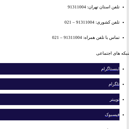
تلفن استان تهران: 91311004
تلفن کشوری: 91311004 – 021
تماس با تلفن همراه: 91311004 – 021
های اجتماعی
اینستاگرام
تلگرام
توییتر
فیسبوک