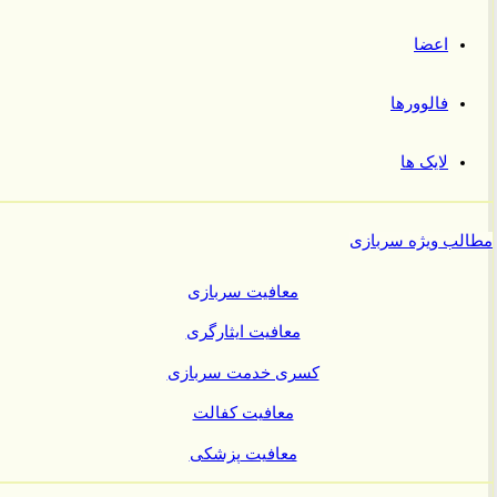
اعضا
فالوورها
لایک ها
ب ویژه سربازی
معافیت سربازی
معافیت ایثارگری
کسری خدمت سربازی
معافیت کفالت
معافیت پزشکی