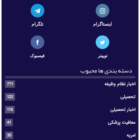
اینستاگرام
تلگرام
توییتر
فیسبوک
دسته بندی ها محبوب
اخبار نظام وظیفه
771
تحصیلی
122
اخبار تحصیلی
115
معافیت پزشکی
41
امریه
35