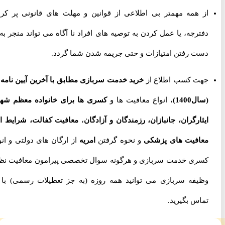
از همه مهمتر بی اطلاعی از قوانین و مهلت های قانونی پر کردن
دفترچه، یا عمل کردن به توصیه های افراد نا آگاه می تواند منجر به از
دست رفتن امتیازات و حتی جریمه شدن شما گردد.
جهت کسب اطلاع از
خرید خدمت سربازی مطابق با آخرین آیین نامه ها
(سال1400)
، انواع معافیت ها و
کسری ها برای خانواده معظم شهدا،
ایثارگران، جانبازان، رزمندگان و آزادگان
،
معافیت کفالت، شرایط اخذ
معافیت های پزشکی
و نحوه گرفتن
امریه
از ارگان های دولتی و انواع
کسری خدمت سربازی و هرگونه سوال تخصصی پیرامون معافیت نظام
وظیفه سربازی می توانید همه روزه (به جز تعطیلات رسمی) با ما
تماس بگیرید.