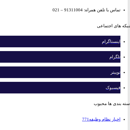
تماس با تلفن همراه: 91311004 – 021
های اجتماعی
اینستاگرام
تلگرام
توییتر
فیسبوک
بندی ها محبوب
اخبار نظام وظیفه
771