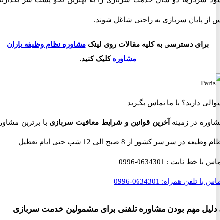
ربازها دو سال خدمت سربازی را به بهترین نحو پشت سر بگذارند و
 پایان سربازی به راحتی شاغل شوند.
رای دسترسی به کلیه مقالات روی لینک
مشاوره نظام وظیفه باران
مشاوره
کلیک کنید.
 دارید؟
با ما تماس بگیرید
ه در زمینه
آخرین قوانین و شرایط معافیت سربازی
با برترین مشاوران
 در سراسر کشور از 8 صبح الی 12 شب حتی ایام تعطیل
با خط ثابت :
0634301-0996
با تلفن همراه:
0634301-0996