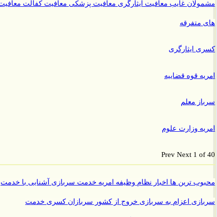
ولان غایب
معافیت ایثارگری
معافیت پزشکی
معافیت کفالت
معافیت
متفرقه
 ایثارگری
ه قوه قضاییه
ز معلم
ه وزارت علوم
Prev
Next
1 o
ب ترین ها
اخبار نظام وظیفه
امریه
خدمت سربازی
آشنایی با خدمت
ازی
اعزام به سربازی
خروج از کشور سربازان
کسری خدمت