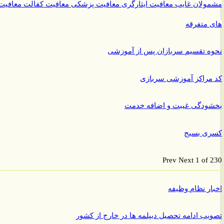
ولان غایب
معافیت ایثارگری
معافیت پزشکی
معافیت کفالت
معافیت
متفرقه
 تقسیم سربازان پس از آموزشی
راکز آموزشی سربازی
ودگی غیبت و اضافه خدمت
ی بسیج
Prev
Next
1 of
ر نظام وظیفه
ب ادامه تحصیل دیپلمه ها در خارج از کشور