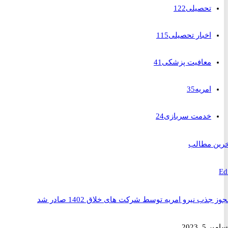
تحصیلی
122
اخبار تحصیلی
115
معافیت پزشکی
41
امریه
35
خدمت سربازی
24
 مطالب
ذب نیرو امریه توسط شرکت های خلاق 1402 صادر شد
2023