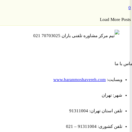
Load More P
ا ما
وبسایت:
www.baranmoshavereh.com
شهر: تهران
تلفن استان تهران: 91311004
تلفن کشوری: 91311004 – 021