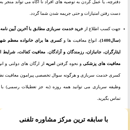
دفترچه، یا عمل کردن به توصیه های افراد نا آگاه می تواند منجر به از
دست رفتن امتیازات و حتی جریمه شدن شما گردد.
جهت کسب اطلاع از
خرید خدمت سربازی مطابق با آخرین آیین نامه ها
(سال1400)
، انواع معافیت ها و
کسری ها برای خانواده معظم شهدا،
ایثارگران، جانبازان، رزمندگان و آزادگان
،
معافیت کفالت، شرایط اخذ
معافیت های پزشکی
و نحوه گرفتن
امریه
از ارگان های دولتی و انواع
کسری خدمت سربازی و هرگونه سوال تخصصی پیرامون معافیت نظام
وظیفه سربازی می توانید همه روزه (به جز تعطیلات رسمی) با ما
تماس بگیرید.
با سابقه ترین مرکز مشاوره تلفنی