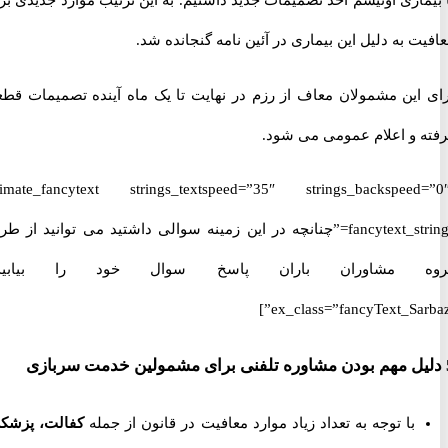
اری اوتیسم اخذ تصمیمات جدید داشتیم. به این ترتیب موارد جدیدی برای
 به دلیل این بیماری در آئین نامه گنجانده شد.
این مشمولان معاف از رزم در نهایت تا یک ماه آینده تصمیمات قطعی
 و اعلام عمومی می شود.
[ultimate_fancytext strings_textspeed=”35″ strings_backspeed
fancytext_strings=”چنانچه در این زمینه سوالی داشتید می توانید از طریق
 مشاوران باران پاسخ سوال خود را بیابید.”
ex_class=”fancyText_Sar
با توجه به تعداد زیاد موارد معافیت در قانون از جمله
کفالت، پزشکی،