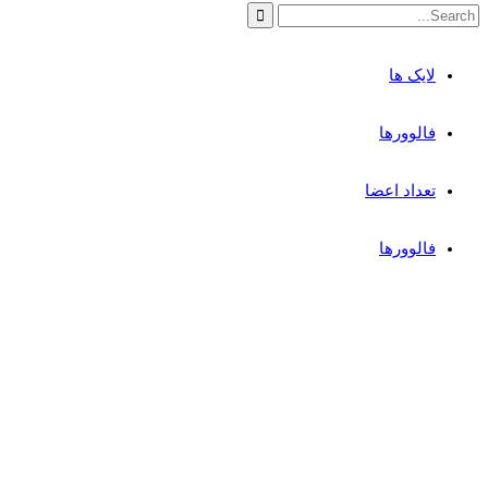
لایک ها
فالوورها
تعداد اعضا
فالوورها