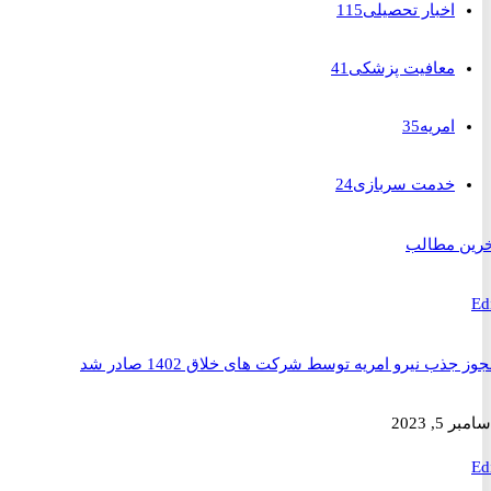
اخبار تحصیلی
115
معافیت پزشکی
41
امریه
35
خدمت سربازی
24
 مطالب
ذب نیرو امریه توسط شرکت های خلاق 1402 صادر شد
2023