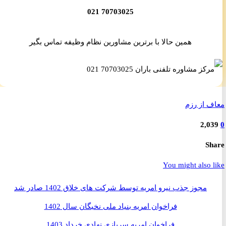
70703025 021
همین حالا با برترین مشاورین نظام وظیفه تماس بگیر
 از رزم
2,0
S
You might also 
مجوز جذب نیرو امریه توسط شرکت های خلاق 1402 صادر شد
فراخوان امریه بنیاد ملی نخبگان سال 1402
فراخوان امریه سربازی نهادی خرداد 1403