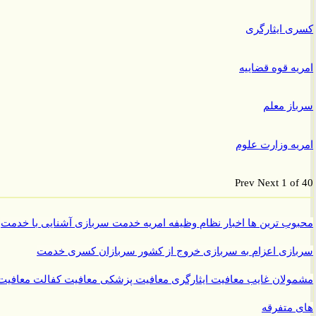
 ایثارگری
ه قوه قضاییه
ز معلم
ه وزارت علوم
Prev
Next
1 o
ب ترین ها
اخبار نظام وظیفه
امریه
خدمت سربازی
آشنایی با خدمت
ازی
اعزام به سربازی
خروج از کشور سربازان
کسری خدمت
ولان غایب
معافیت ایثارگری
معافیت پزشکی
معافیت کفالت
معافیت
متفرقه