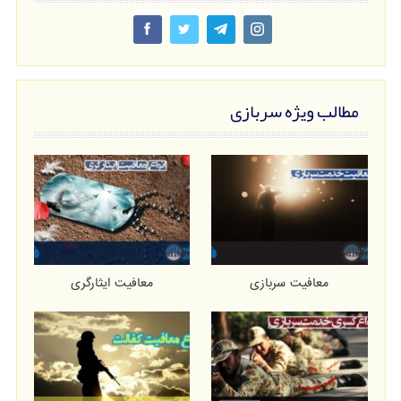
مطالب ویژه سربازی
معافیت سربازی
معافیت ایثارگری