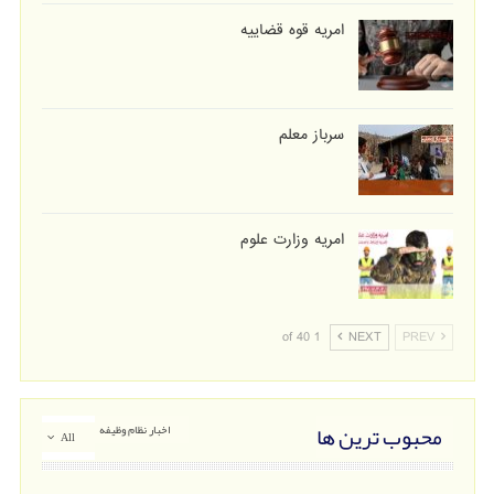
امریه قوه قضاییه
سرباز معلم
امریه وزارت علوم
1 of 40
NEXT
PREV
محبوب ترین ها
اخبار نظام وظیفه
All