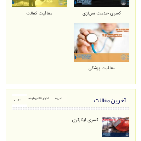
کسری خدمت سربازی
معافیت کفالت
معافیت پزشکی
آخرین مقالات
امریه
اخبار نظام وظیفه
All
کسری ایثارگری