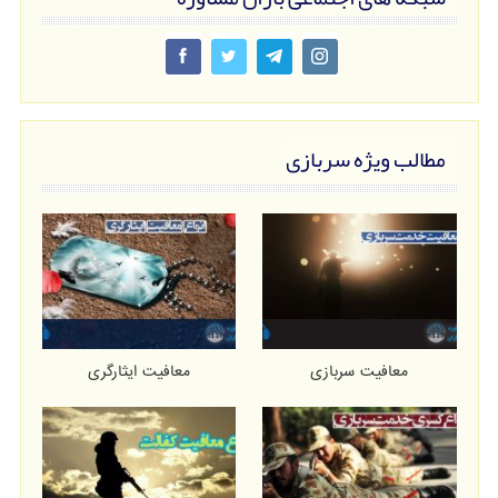
مطالب ویژه سربازی
معافیت سربازی
معافیت ایثارگری