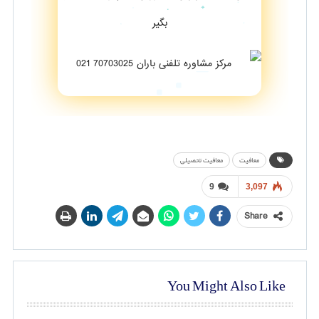
بگیر
معافیت
معافیت تحصیلی
9
3,097
Share
You Might Also Like