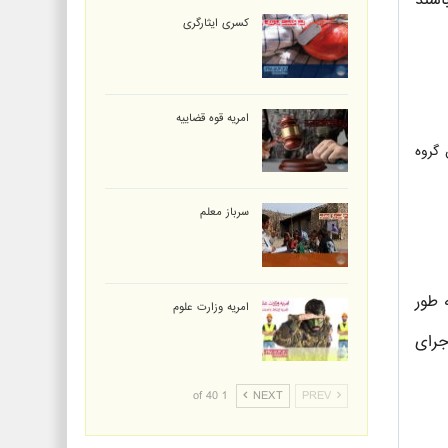
اشند
کسری ایثارگری
امریه قوه قضاییه
از طریق گروه
سرباز معلم
 طور
امریه وزارت علوم
جرای
1 of 40
NEXT
PREV