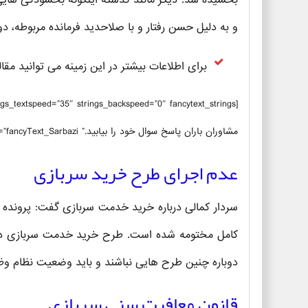
بخشیده شد. دیگر مانند گذشته اینگونه بخشودگی هایی
و به دلیل حسن رفتار و با صلاحدید فرمانده مربوطه، 
برای اطلاعات بیشتر در این زمینه می توانید مقا
مشاوران باران پاسخ سوال خود را بیابید.” ticker_background=”#fe8989″ ex_class=”fancyText_Sarbazi”]
عدم اجرای طرح خرید سربازی
سردار کمالی درباره خرید خدمت سربازی گفت: پرونده
کامل مختومه شده است. طرح خرید خدمت سربازی دیگر
دوباره چنین طرح هایی نباشند و باید وضعیت نظام و
قانون معافیت سنی سربازی