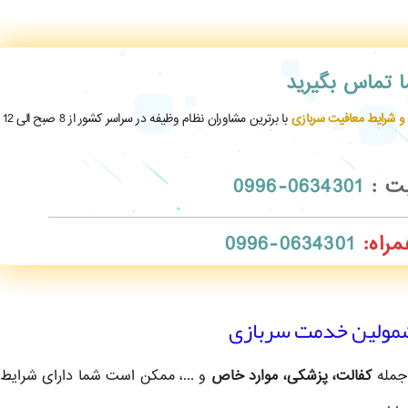
ما تماس بگیرید
 و شرایط معافیت سربازی
با برترین مشاوران نظام وظیفه در سراسر کشور از 8 صبح الی 12
بت :
0634301-0996
مراه:
0634301-0996
 جمله
کفالت، پزشکی، موارد خاص
و ...، ممکن است شما دارای شرایط