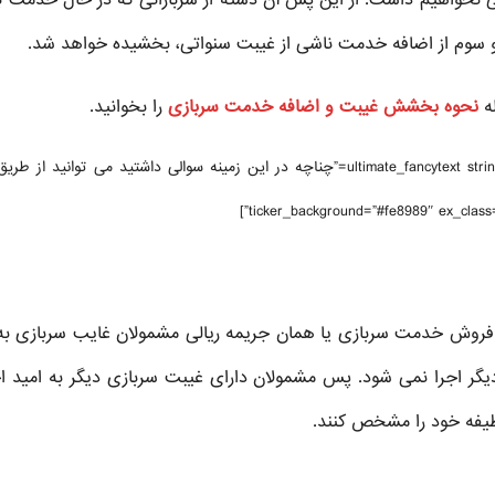
 نخواهیم داشت. از این پس آن دسته از سربازانی که در حال خدمت ب
دو سوم از اضافه خدمت ناشی از غیبت سنواتی، بخشیده خواهد شد.
له
نحوه بخشش غیبت و اضافه خدمت سربازی
را بخوانید.
[ultimate_fancytext strings_textspeed=”35″ strings_backspeed=”0″ fancytext_strings=”چناچه در این زمینه سوالی داشتید می توانید 
 فروش خدمت سربازی یا همان جریمه ریالی مشمولان غایب سربازی به
 اجرا نمی شود. پس مشمولان دارای غیبت سربازی دیگر به امید ا
ظیفه خود را مشخص کنند.