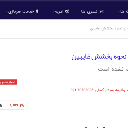
 ها
کسری ها
امریه
خدمت سربازی
ب و نحوه بخشش غایبین
 نحوه بخشش غایبین
م نشده است
اخبار نظام 
3,389