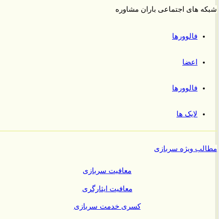
 های اجتماعی باران مشاوره
فالوورها
اعضا
فالوورها
لایک ها
ب ویژه سربازی
معافیت سربازی
معافیت ایثارگری
کسری خدمت سربازی