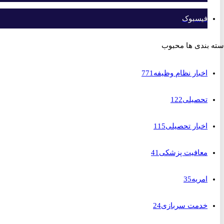
فیسبوک
بندی ها محبوب
اخبار نظام وظیفه
771
تحصیلی
122
اخبار تحصیلی
115
معافیت پزشکی
41
امریه
35
خدمت سربازی
24