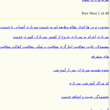
Prev
Next
1 o
ب ترین ها
اخبار نظام وظیفه
امریه
خدمت سربازی
آشنایی با خدمت
ازی
اعزام به سربازی
خروج از کشور سربازان
کسری خدمت
ولان غایب
معافیت ایثارگری
معافیت پزشکی
معافیت کفالت
معافیت
متفرقه
 تقسیم سربازان پس از آموزشی
راکز آموزشی سربازی
ودگی غیبت و اضافه خدمت