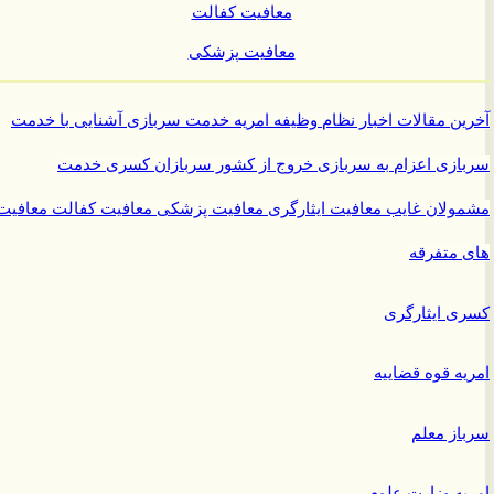
معافیت کفالت
معافیت پزشکی
ن مقالات
اخبار نظام وظیفه
امریه
خدمت سربازی
آشنایی با خدمت
ازی
اعزام به سربازی
خروج از کشور سربازان
کسری خدمت
ولان غایب
معافیت ایثارگری
معافیت پزشکی
معافیت کفالت
معافیت
متفرقه
 ایثارگری
ه قوه قضاییه
ز معلم
ه وزارت علوم