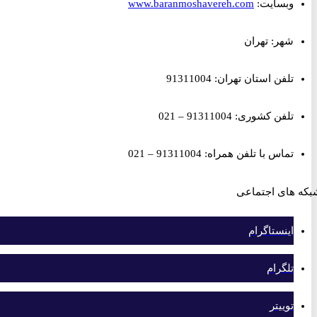
وبسایت:
www.baranmoshavereh.com
شهر: تهران
تلفن استان تهران: 91311004
تلفن کشوری: 91311004 – 021
تماس با تلفن همراه: 91311004 – 021
های اجتماعی
اینستاگرام
تلگرام
توییتر