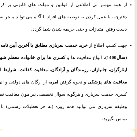
از همه مهمتر بی اطلاعی از قوانین و مهلت های قانونی پر کردن
دفترچه، یا عمل کردن به توصیه های افراد نا آگاه می تواند منجر به از
دست رفتن امتیازات و حتی جریمه شدن شما گردد.
جهت کسب اطلاع از
خرید خدمت سربازی مطابق با آخرین آیین نامه ها
(سال1400)
، انواع معافیت ها و
کسری ها برای خانواده معظم شهدا،
ایثارگران، جانبازان، رزمندگان و آزادگان
،
معافیت کفالت، شرایط اخذ
معافیت های پزشکی
و نحوه گرفتن
امریه
از ارگان های دولتی و انواع
کسری خدمت سربازی و هرگونه سوال تخصصی پیرامون معافیت نظام
وظیفه سربازی می توانید همه روزه (به جز تعطیلات رسمی) با ما
تماس بگیرید.