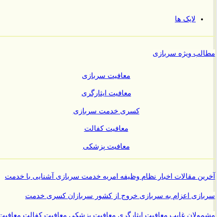
لایک ها
ب ویژه سربازی
معافیت سربازی
معافیت ایثارگری
کسری خدمت سربازی
معافیت کفالت
معافیت پزشکی
ن مقالات
اخبار نظام وظیفه
امریه
خدمت سربازی
آشنایی با خدمت
ازی
اعزام به سربازی
خروج از کشور سربازان
کسری خدمت
ولان غایب
معافیت ایثارگری
معافیت پزشکی
معافیت کفالت
معافیت