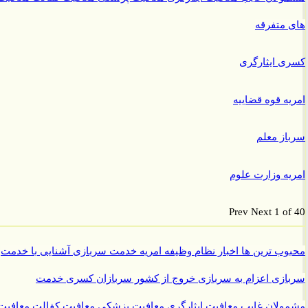
متفرقه
 ایثارگری
ه قوه قضاییه
ز معلم
ه وزارت علوم
Prev
Next
1 o
ب ترین ها
اخبار نظام وظیفه
امریه
خدمت سربازی
آشنایی با خدمت
ازی
اعزام به سربازی
خروج از کشور سربازان
کسری خدمت
ولان غایب
معافیت ایثارگری
معافیت پزشکی
معافیت کفالت
معافیت