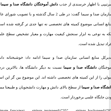
ی با اظهار خرسندی از جذب
دانش آموختگان دانشگاه صدا و سیما
در
سازمان صدا و سیما گفت: در طی 2 سال گذشته و با تصویب شورای عالی
 انسانی موضوع کمیته های تخصصی نه تنها جدی تر گرفته شده است،
به نوعی به ابزار سنجش کیفیت مهارت و معیار تشخیص سطح علمی
 تبدیل شده است.
ل منابع انسانی سازمان صدا و سیما ادامه داد: خوشبختانه دانش
گان
دانشگاه صدا و سیما
نسبت به دیگر دانشگاه ها، بالاترین درصد
 را از این کمیته های تخصصی داشته اند. این موضوع بین گر این است
اه صدا و سیما
از سطح بالای دانش و مهارت دانشجویان و طبیعتا ممتاز
جایگاه علمی برخوردار است.
[ultimate_fancytext strings_textspeed=”35″ strings_backspeed