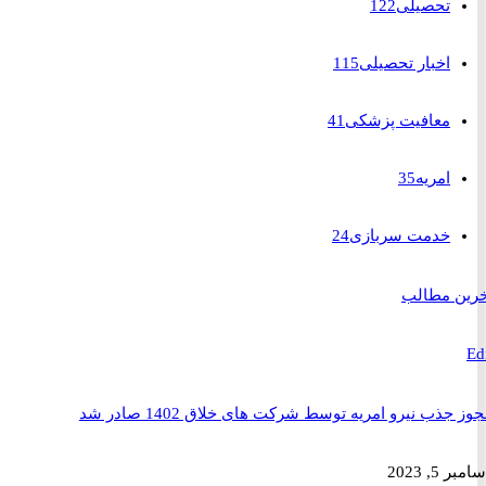
تحصیلی
122
اخبار تحصیلی
115
معافیت پزشکی
41
امریه
35
خدمت سربازی
24
 مطالب
ذب نیرو امریه توسط شرکت های خلاق 1402 صادر شد
2023