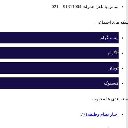
تماس با تلفن همراه: 91311004 – 021
های اجتماعی
اینستاگرام
تلگرام
توییتر
فیسبوک
بندی ها محبوب
اخبار نظام وظیفه
771