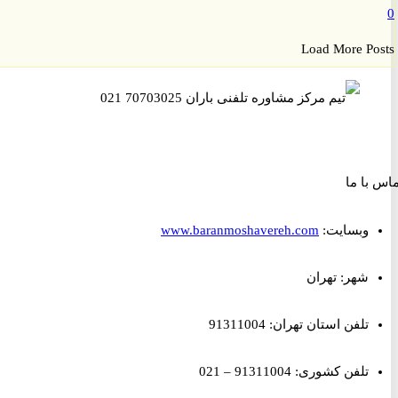
Load More P
ا ما
وبسایت:
www.baranmoshavereh.com
شهر: تهران
تلفن استان تهران: 91311004
تلفن کشوری: 91311004 – 021