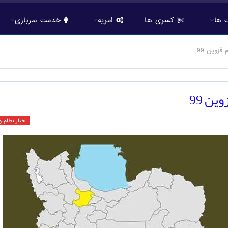
 ها
کسری ها
امریه
خدمت سربازی
زوین 99
ن 99
اخبار نظام 