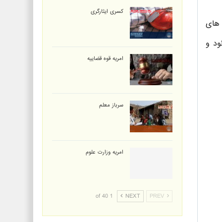
کسری ایثارگری
 های
ود و
امریه قوه قضاییه
سرباز معلم
امریه وزارت علوم
1 of 40
NEXT
PREV