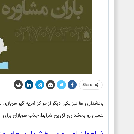
Share
بخشداری ها نیز یکی دیگر از مراکز امریه گیر سربازی
همین رو بخشداری قزوین شرایط جذب سربازان برای اردیبهشت سال 99 را اعلام کرد. نکته مهم این
فراخوان امریه در بخشداری های من