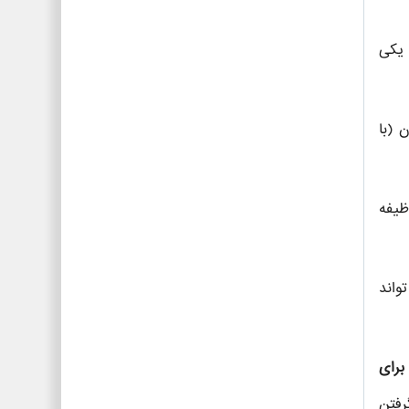
 یکی
 (با
ظیفه
واند
رای
رفتن