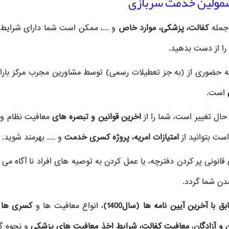
 جمله
کفالت، پزشکی، موارد خاص
و ...، ممکن است شما دارای شرایط
 را از دست بدهید.
عه حضوری از
(به جز تعطیلات رسمی) توسط مشاورین مجرب مرکز باران
است.
 حال تغییر است، شما را از
اخرین قوانین و تبصره های
معافیت نظام و
ست بتوانید از
امتیازات امریه، پروژه کسری خدمت
و .... بهرمند شوید.
قانونی پر کردن دفترچه، یا عمل کردن به توصیه های افراد نا آگاه می ت
دن شما گردد.
ا آخرین آیین نامه ها (سال1400)
، انواع معافیت ها و
کسری ها ب
 و آزادگان
،
معافیت کفالت، شرایط اخذ معافیت های پزشکی
و نحوه گ