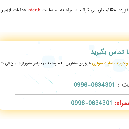
افزود: متقاضییان می توانند با مراجعه به سایت
rdcir.ir
اقدامات لازم را 
ما تماس بگیرید
 و شرایط معافیت سربازی
با برترین مشاوران نظام وظیفه در سراسر کشور از 8 صبح الی 12
بت :
0634301-0996
مراه:
0634301-0996