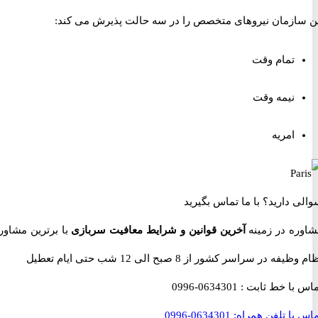
ازمان نیروهای متخصص را در سه حالت پذیرش می کند:
تمام وقت
نیمه وقت
امریه
 دارید؟
با ما تماس بگیرید
ه در زمینه
آخرین قوانین و شرایط معافیت سربازی
با برترین مشاوران
 در سراسر کشور از 8 صبح الی 12 شب حتی ایام تعطیل
با خط ثابت :
0634301-0996
با تلفن همراه:
0634301-0996