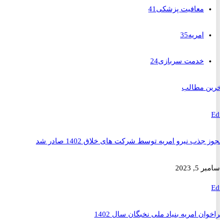
معافیت پزشکی
41
امریه
35
خدمت سربازی
24
 مطالب
ذب نیرو امریه توسط شرکت های خلاق 1402 صادر شد
2023
ن امریه بنیاد ملی نخبگان سال 1402