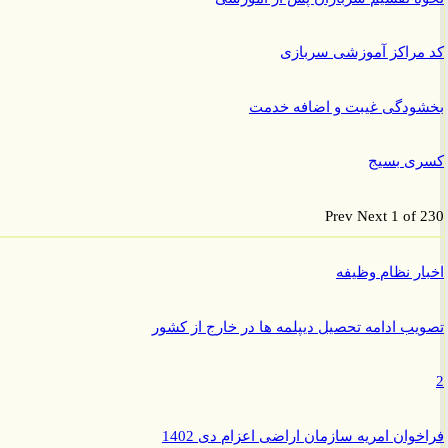
راکز آموزشی سربازی
ودگی غیبت و اضافه خدمت
ی بسیج
Prev
Next
1 of
ر نظام وظیفه
ب ادامه تحصیل دیپلمه ها در خارج از کشور
وان امریه سازمان اراضی اعزام دی 1402