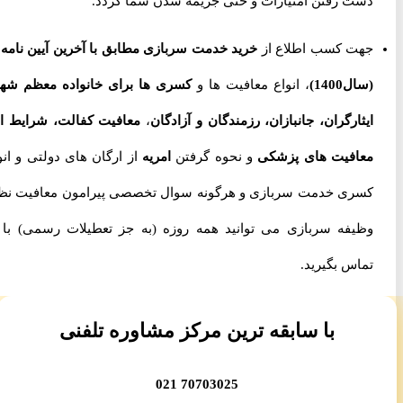
دست رفتن امتیازات و حتی جریمه شدن شما گردد.
جهت کسب اطلاع از
خرید خدمت سربازی مطابق با آخرین آیین نامه ها
(سال1400)
، انواع معافیت ها و
کسری ها برای خانواده معظم شهدا،
ایثارگران، جانبازان، رزمندگان و آزادگان
،
معافیت کفالت، شرایط اخذ
معافیت های پزشکی
و نحوه گرفتن
امریه
از ارگان های دولتی و انواع
کسری خدمت سربازی و هرگونه سوال تخصصی پیرامون معافیت نظام
وظیفه سربازی می توانید همه روزه (به جز تعطیلات رسمی) با ما
تماس بگیرید.
با سابقه ترین مرکز مشاوره تلفنی
70703025 021