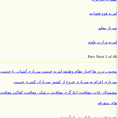
ه قوه قضاییه
ز معلم
ه وزارت علوم
Prev
Next
1 o
ب ترین ها
اخبار نظام وظیفه
امریه
خدمت سربازی
آشنایی با خدمت
ازی
اعزام به سربازی
خروج از کشور سربازان
کسری خدمت
ولان غایب
معافیت ایثارگری
معافیت پزشکی
معافیت کفالت
معافیت
متفرقه
 تقسیم سربازان پس از آموزشی