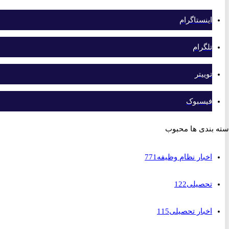
اینستاگرام
تلگرام
توییتر
فیسبوک
بندی ها محبوب
اخبار نظام وظیفه
771
تحصیلی
122
اخبار تحصیلی
115